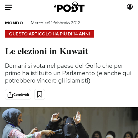
Auto
MONDO
Mercoledì 1 febbraio 2012
QUESTO ARTICOLO HA PIÙ DI
14 ANNI
HOME
Le elezioni in Kuwait
Italia
Moda
Mondo
Libri
Domani si vota nel paese del Golfo che per
Politica
Consumismi
primo ha istituito un Parlamento (e anche qui
Tecnologia
Storie/Idee
potrebbero vincere gli islamisti)
Internet
Ok Boomer!
Condividi
Scienza
Media
Cultura
Europa
Economia
Altrecose
Sport
Mondiali calcio 2026