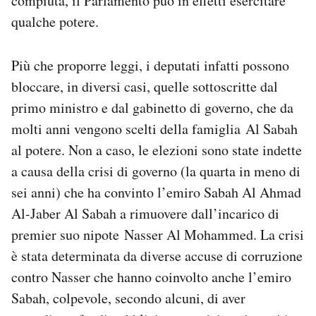
compiuta, il Parlamento può in effetti esercitare
Notifiche mobile
qualche potere.
Regala il Post
Hai bisogno di aiuto?
Più che proporre leggi, i deputati infatti possono
Esci
bloccare, in diversi casi, quelle sottoscritte dal
primo ministro e dal gabinetto di governo, che da
molti anni vengono scelti della famiglia Al Sabah
al potere. Non a caso, le elezioni sono state indette
a causa della crisi di governo (la quarta in meno di
sei anni) che ha convinto l’emiro Sabah Al Ahmad
Al-Jaber Al Sabah a rimuovere dall’incarico di
premier suo nipote Nasser Al Mohammed. La crisi
è stata determinata da diverse accuse di corruzione
contro Nasser che hanno coinvolto anche l’emiro
Sabah, colpevole, secondo alcuni, di aver