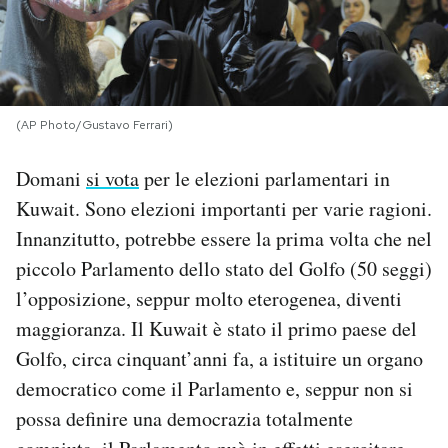
PODCAST
NEWSLETTER
(AP Photo/Gustavo Ferrari)
I MIEI PREFERITI
Domani
si vota
per le elezioni parlamentari in
Kuwait. Sono elezioni importanti per varie ragioni.
Innanzitutto, potrebbe essere la prima volta che nel
SHOP
piccolo Parlamento dello stato del Golfo (50 seggi)
l’opposizione, seppur molto eterogenea, diventi
CALENDARIO
maggioranza. Il Kuwait è stato il primo paese del
Golfo, circa cinquant’anni fa, a istituire un organo
AREA PERSONALE
democratico come il Parlamento e, seppur non si
Area Personale
possa definire una democrazia totalmente
Newsletter