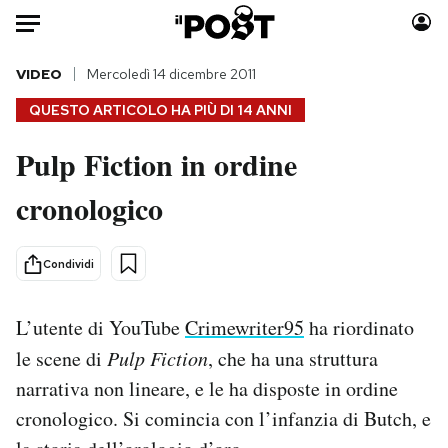
Auto
VIDEO
Mercoledì 14 dicembre 2011
QUESTO ARTICOLO HA PIÙ DI
14 ANNI
HOME
Pulp Fiction in ordine
Italia
Moda
cronologico
Mondo
Libri
Politica
Consumismi
Tecnologia
Storie/Idee
Condividi
Internet
Ok Boomer!
Scienza
Media
L’utente di YouTube
Crimewriter95
ha riordinato
Cultura
Europa
le scene di
Pulp Fiction
, che ha una struttura
Economia
Altrecose
narrativa non lineare, e le ha disposte in ordine
Sport
Mondiali calcio 2026
cronologico. Si comincia con l’infanzia di Butch, e