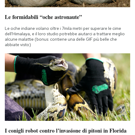
Notifiche mobile
Regala il Post
Le formidabili “oche astronaute”
Hai bisogno di aiuto?
Esci
Le oche indiane volano oltre i 7mila metri per superare le cime
dell'Himalaya, e il loro studio potrebbe aiutarci a trattare meglio
alcune malattie (bonus: contiene una delle GIF più belle che
abbiate visto)
I conigli robot contro l’invasione di pitoni in Florida