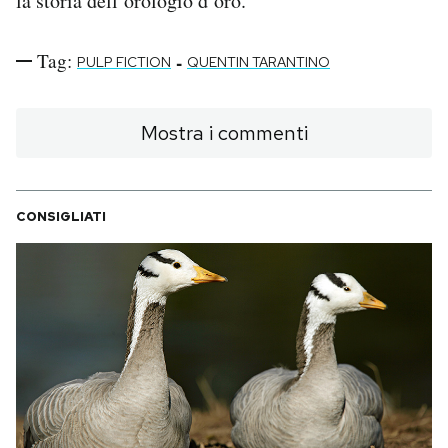
la storia dell’orologio d’oro.
PODCAST
Tag:
-
PULP FICTION
QUENTIN TARANTINO
NEWSLETTER
Mostra i commenti
I MIEI PREFERITI
CONSIGLIATI
SHOP
CALENDARIO
AREA PERSONALE
Area Personale
Newsletter