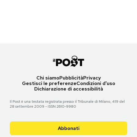
Barack Obama osserva il Martin Luther King Memorial a Washington –
Notifiche mobile
14 ottobre 2011
Regala il Post
(foto: Pete Souza)
Hai bisogno di aiuto?
Torna all'articolo
Esci
Chi siamo
Pubblicità
Privacy
Gestisci le preferenze
Condizioni d'uso
Dichiarazione di accessibilità
Il Post è una testata registrata presso il Tribunale di Milano, 419 del
28 settembre 2009 - ISSN 2610-9980
Abbonati