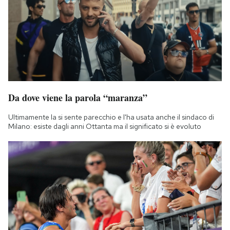
Notifiche mobile
Regala il Post
Hai bisogno di aiuto?
Esci
Da dove viene la parola “maranza”
Ultimamente la si sente parecchio e l'ha usata anche il sindaco di
Milano: esiste dagli anni Ottanta ma il significato si è evoluto