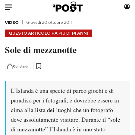
Auto
VIDEO
Giovedì 20 ottobre 2011
QUESTO ARTICOLO HA PIÙ DI
14 ANNI
HOME
Sole di mezzanotte
Italia
Moda
Mondo
Libri
Condividi
Politica
Consumismi
Tecnologia
Storie/Idee
Internet
Ok Boomer!
L’Islanda è una specie di parco giochi e di
Scienza
Media
paradiso per i fotografi, e dovrebbe essere in
Cultura
Europa
cima alla lista dei luoghi che un fotografo
Economia
Altrecose
deve assolutamente visitare. Durante il “sole
Sport
Mondiali calcio 2026
di mezzanotte” l’Islanda è in uno stato