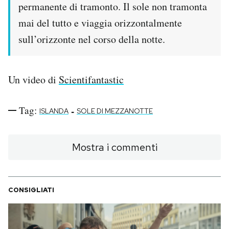
permanente di tramonto. Il sole non tramonta
PODCAST
mai del tutto e viaggia orizzontalmente
sull’orizzonte nel corso della notte.
NEWSLETTER
Un video di
Scientifantastic
I MIEI PREFERITI
Tag:
-
ISLANDA
SOLE DI MEZZANOTTE
SHOP
Mostra i commenti
CALENDARIO
AREA PERSONALE
CONSIGLIATI
Area Personale
Newsletter