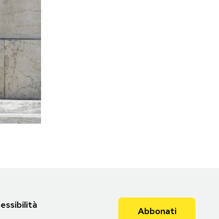
essibilità
Abbonati