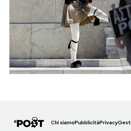
PODCAST
NEWSLETTER
I MIEI PREFERITI
SHOP
CALENDARIO
AREA PERSONALE
Area Personale
Chi siamo
Pubblicità
Privacy
Gesti
Newsletter