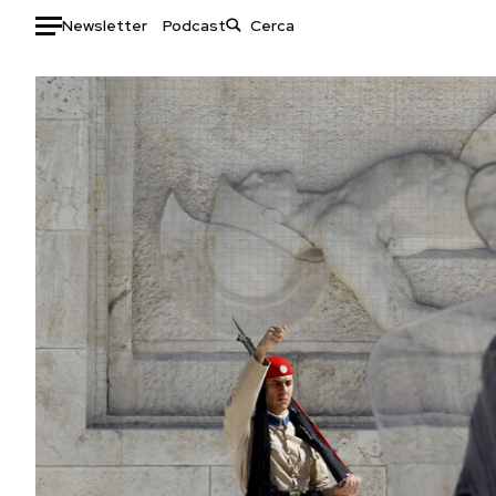
Newsletter
Podcast
Auto
HOME
Italia
Moda
Mondo
Libri
Politica
Consumismi
Tecnologia
Storie/Idee
Internet
Ok Boomer!
Scienza
Media
Cultura
Europa
Economia
Altrecose
Sport
Mondiali calcio 2026