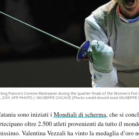
eating France’s Corinne Maitrejean during the quarter-finals of the Women’s Foi
11, 2011. AFP PHOTO / GIUSEPPE CACACE (Photo credit should read GIUSEPP
atania sono iniziati i
Mondiali di scherma
, che si conc
rtecipano oltre 2.500 atleti provenienti da tutto il mondo
nissimo. Valentina Vezzali ha vinto la medaglia d’oro ne