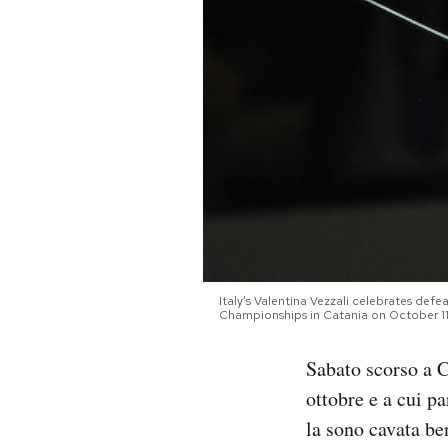
PODCAST
NEWSLETTER
I MIEI PREFERITI
SHOP
Italy’s Valentina Vezzali celebrates def
CALENDARIO
Championships in Catania on October 
Sabato scorso a C
AREA PERSONALE
ottobre e a cui pa
Area Personale
la sono cavata be
Newsletter