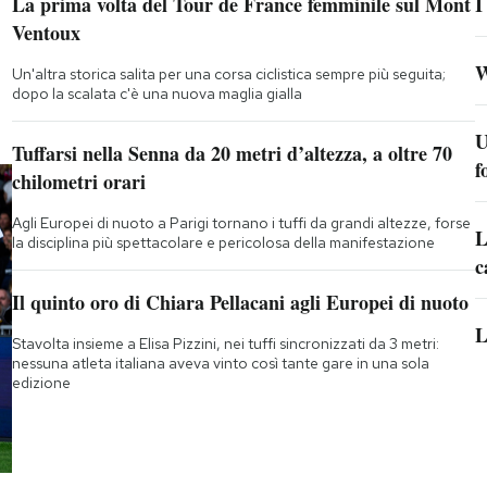
La prima volta del Tour de France femminile sul Mont
I
Ventoux
W
Un'altra storica salita per una corsa ciclistica sempre più seguita;
dopo la scalata c'è una nuova maglia gialla
U
Tuffarsi nella Senna da 20 metri d’altezza, a oltre 70
f
chilometri orari
Agli Europei di nuoto a Parigi tornano i tuffi da grandi altezze, forse
L
la disciplina più spettacolare e pericolosa della manifestazione
c
Il quinto oro di Chiara Pellacani agli Europei di nuoto
L
Stavolta insieme a Elisa Pizzini, nei tuffi sincronizzati da 3 metri:
nessuna atleta italiana aveva vinto così tante gare in una sola
edizione