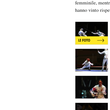
femminile, mentr
Notifiche mobile
hanno vinto rispe
Regala il Post
Hai bisogno di aiuto?
Esci