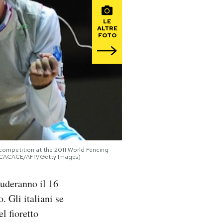
LE
ALTRE
FOTO
l competition at the 2011 World Fencing
E CACACE/AFP/Getty Images)
luderanno il 16
. Gli italiani se
l fioretto