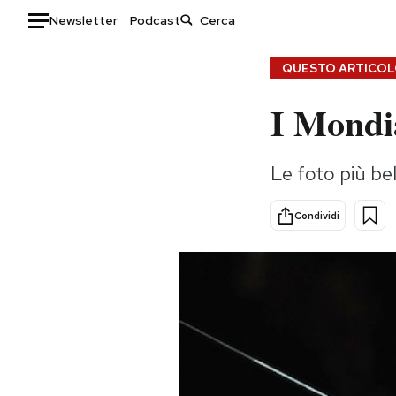
Newsletter
Podcast
Auto
QUESTO ARTICOLO
I Mondi
HOME
Italia
Moda
Le foto più bel
Mondo
Libri
Politica
Consumismi
Condividi
Tecnologia
Storie/Idee
Internet
Ok Boomer!
Scienza
Media
Cultura
Europa
Economia
Altrecose
Sport
Mondiali calcio 2026