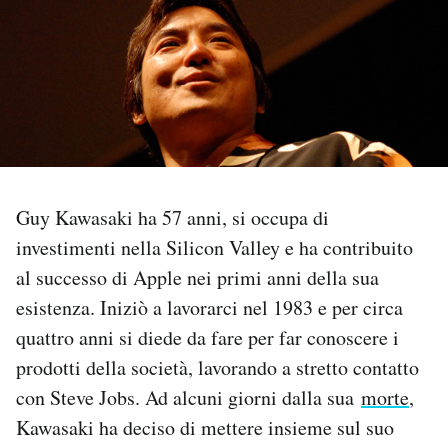
PODCAST
NEWSLETTER
I MIEI PREFERITI
Guy Kawasaki ha 57 anni, si occupa di
SHOP
investimenti nella Silicon Valley e ha contribuito
al successo di Apple nei primi anni della sua
CALENDARIO
esistenza. Iniziò a lavorarci nel 1983 e per circa
quattro anni si diede da fare per far conoscere i
prodotti della società, lavorando a stretto contatto
AREA PERSONALE
con Steve Jobs. Ad alcuni giorni dalla sua
morte
,
Area Personale
Kawasaki ha deciso di mettere insieme sul suo
Newsletter