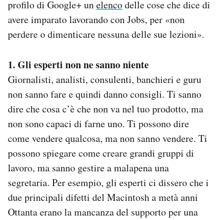
profilo di Google+ un
elenco
delle cose che dice di
Notifiche mobile
avere imparato lavorando con Jobs, per «non
Regala il Post
perdere o dimenticare nessuna delle sue lezioni».
Hai bisogno di aiuto?
Esci
1. Gli esperti non ne sanno niente
Giornalisti, analisti, consulenti, banchieri e guru
non sanno fare e quindi danno consigli. Ti sanno
dire che cosa c’è che non va nel tuo prodotto, ma
non sono capaci di farne uno. Ti possono dire
come vendere qualcosa, ma non sanno vendere. Ti
possono spiegare come creare grandi gruppi di
lavoro, ma sanno gestire a malapena una
segretaria. Per esempio, gli esperti ci dissero che i
due principali difetti del Macintosh a metà anni
Ottanta erano la mancanza del supporto per una