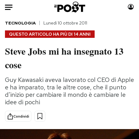
Auto
TECNOLOGIA
Lunedì 10 ottobre 2011
QUESTO ARTICOLO HA PIÙ DI
14 ANNI
HOME
Steve Jobs mi ha insegnato 13
Italia
Moda
cose
Mondo
Libri
Politica
Consumismi
Guy Kawasaki aveva lavorato col CEO di Apple
Tecnologia
Storie/Idee
e ha imparato, tra le altre cose, che il punto
Internet
Ok Boomer!
d'inizio per cambiare il mondo è cambiare le
Scienza
Media
idee di pochi
Cultura
Europa
Economia
Altrecose
Condividi
Sport
Mondiali calcio 2026