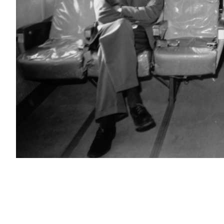
PODCAST
NEWSLETTER
I MIEI PREFERITI
SHOP
CALENDARIO
AREA PERSONALE
Area Personale
Newsletter