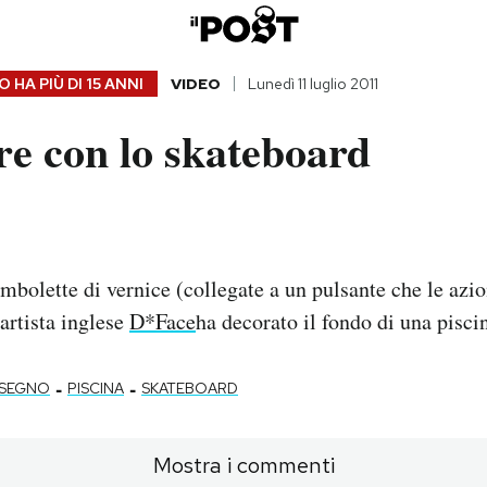
 HA PIÙ DI
15 ANNI
VIDEO
Lunedì 11 luglio 2011
re con lo skateboard
mbolette di vernice (collegate a un pulsante che le azio
’artista inglese
D*Face
ha decorato il fondo di una pisci
-
-
ISEGNO
PISCINA
SKATEBOARD
Mostra i commenti