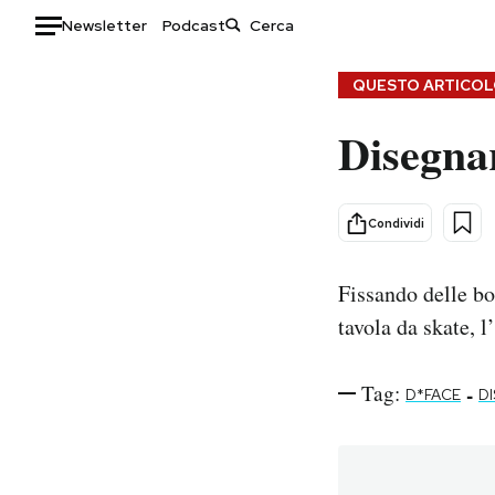
Newsletter
Podcast
Auto
QUESTO ARTICOLO
Disegna
HOME
Italia
Moda
Mondo
Libri
Condividi
Politica
Consumismi
Tecnologia
Storie/Idee
Fissando delle bo
Internet
Ok Boomer!
tavola da skate, l
Scienza
Media
Cultura
Europa
Tag:
-
D*FACE
D
Economia
Altrecose
Sport
Mondiali calcio 2026