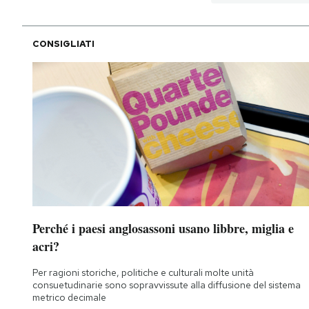
PODCAST
CONSIGLIATI
NEWSLETTER
I MIEI PREFERITI
SHOP
CALENDARIO
Perché i paesi anglosassoni usano libbre, miglia e
acri?
AREA PERSONALE
Per ragioni storiche, politiche e culturali molte unità
Area Personale
consuetudinarie sono sopravvissute alla diffusione del sistema
metrico decimale
Newsletter