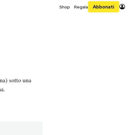
Abbonati
Shop
Regala
na) sotto una
na.