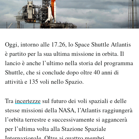
PODCAST
NEWSLETTER
Oggi, intorno alle 17.26, lo Space Shuttle Atlantis
è partito per la sua ultima missione in orbita. Il
I MIEI PREFERITI
lancio è anche l’ultimo nella storia del programma
Shuttle, che si conclude dopo oltre 40 anni di
SHOP
attività e 135 voli nello Spazio.
CALENDARIO
Tra
incertezze
sul futuro dei voli spaziali e delle
stesse missioni della NASA, l’Atlantis raggiungerà
AREA PERSONALE
l’orbita terrestre e successivamente si aggancerà
per l’ultima volta alla Stazione Spaziale
Area Personale
Newsletter
Internazionale. Oltre ai quattro membri