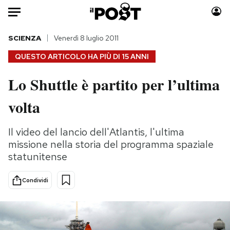
Auto
SCIENZA
Venerdì 8 luglio 2011
QUESTO ARTICOLO HA PIÙ DI
15 ANNI
HOME
Lo Shuttle è partito per l’ultima
Italia
Moda
volta
Mondo
Libri
Politica
Consumismi
Il video del lancio dell'Atlantis, l'ultima
Tecnologia
Storie/Idee
missione nella storia del programma spaziale
Internet
Ok Boomer!
statunitense
Scienza
Media
Cultura
Europa
Condividi
Economia
Altrecose
Sport
Mondiali calcio 2026