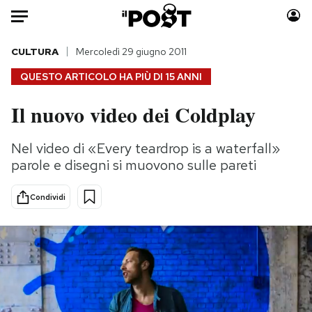
Auto
CULTURA
Mercoledì 29 giugno 2011
QUESTO ARTICOLO HA PIÙ DI
15 ANNI
HOME
Il nuovo video dei Coldplay
Italia
Moda
Mondo
Libri
Nel video di «Every teardrop is a waterfall»
Politica
Consumismi
parole e disegni si muovono sulle pareti
Tecnologia
Storie/Idee
Internet
Ok Boomer!
Condividi
Scienza
Media
Cultura
Europa
Economia
Altrecose
Sport
Mondiali calcio 2026