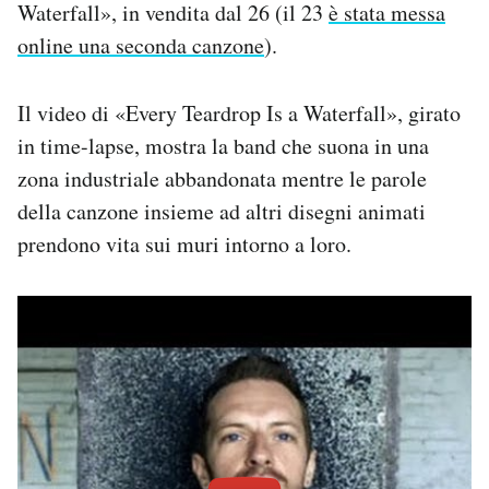
Waterfall», in vendita dal 26 (il 23
è stata messa
Notifiche mobile
online una seconda canzone
).
Regala il Post
Hai bisogno di aiuto?
Esci
Il video di «Every Teardrop Is a Waterfall», girato
in time-lapse, mostra la band che suona in una
zona industriale abbandonata mentre le parole
della canzone insieme ad altri disegni animati
prendono vita sui muri intorno a loro.