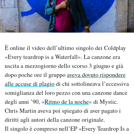
PODCAST
NEWSLETTER
È online il video dell’ultimo singolo dei Coldplay
I MIEI PREFERITI
«Every teardrop is a Waterfall». La canzone era
uscita a mezzogiorno dello scorso 3 giugno e già
SHOP
dopo poche ore il gruppo
aveva dovuto rispondere
alle accuse di plagio
di chi sottolineava l’eccessiva
CALENDARIO
somiglianza del loro pezzo con una canzone dance
degli anni ’90, «
Ritmo de la noche
» di Mystic.
Chris Martin aveva poi spiegato di aver pagato i
AREA PERSONALE
diritti agli autori della canzone originale.
Area Personale
Il singolo è compreso nell’EP «Every Teardrop Is a
Newsletter