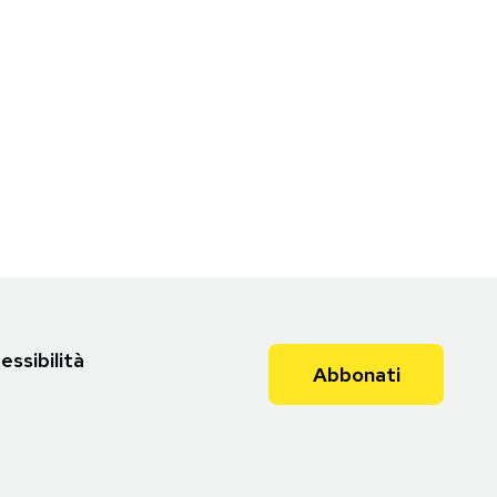
essibilità
Abbonati