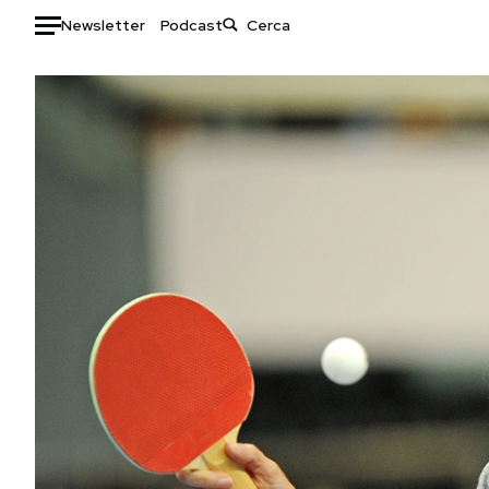
Newsletter
Podcast
Auto
HOME
Italia
Moda
Mondo
Libri
Politica
Consumismi
Tecnologia
Storie/Idee
Internet
Ok Boomer!
Scienza
Media
Cultura
Europa
Economia
Altrecose
Sport
Mondiali calcio 2026