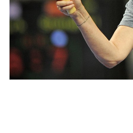
PODCAST
NEWSLETTER
I MIEI PREFERITI
SHOP
CALENDARIO
AREA PERSONALE
Area Personale
Newsletter