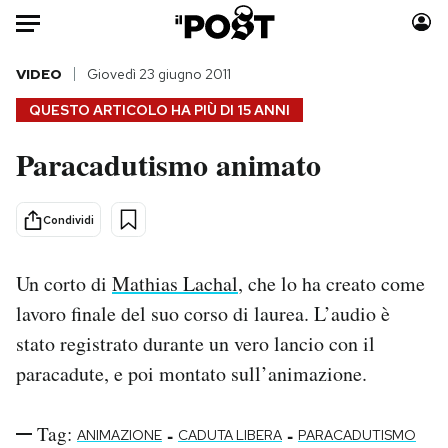
Auto
VIDEO
Giovedì 23 giugno 2011
QUESTO ARTICOLO HA PIÙ DI
15 ANNI
HOME
Paracadutismo animato
Italia
Moda
Mondo
Libri
Condividi
Politica
Consumismi
Tecnologia
Storie/Idee
Un corto di
Mathias Lachal
, che lo ha creato come
Internet
Ok Boomer!
lavoro finale del suo corso di laurea. L’audio è
Scienza
Media
stato registrato durante un vero lancio con il
Cultura
Europa
paracadute, e poi montato sull’animazione.
Economia
Altrecose
Sport
Mondiali calcio 2026
Tag:
-
-
ANIMAZIONE
CADUTA LIBERA
PARACADUTISMO