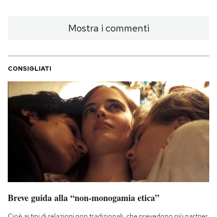
PODCAST
Mostra i commenti
NEWSLETTER
CONSIGLIATI
I MIEI PREFERITI
SHOP
CALENDARIO
AREA PERSONALE
Breve guida alla “non-monogamia etica”
Area Personale
Newsletter
Cioè ai tipi di relazioni non tradizionali, che prevedono più partner