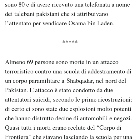
sono 80 e di avere ricevuto una telefonata a nome
Notifiche mobile
dei talebani pakistani che si attribuivano
Regala il Post
Hai bisogno di aiuto?
l’attentato per vendicare Osama bin Laden.
Esci
*****
Almeno 69 persone sono morte in un attacco
terroristico contro una scuola di addestramento di
un corpo paramilitare a Shabqadar, nel nord del
Pakistan. L’attacco è stato condotto da due
attentatori suicidi, secondo le prime ricostruzioni:
di certo ci sono state due esplosioni molto potenti
che hanno distrutto decine di automobili e negozi.
Quasi tutti i morti erano reclute del “Corpo di
Frontiera” che stavano lasciando la scuola per una