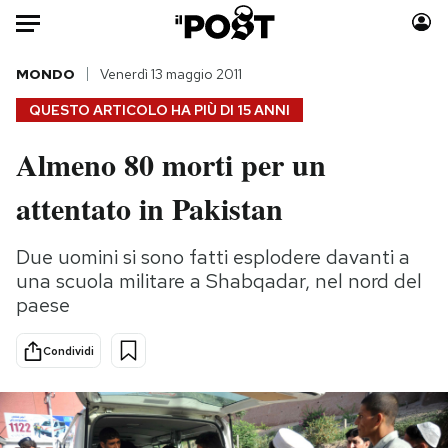
Auto
MONDO
Venerdì 13 maggio 2011
QUESTO ARTICOLO HA PIÙ DI
15 ANNI
HOME
Almeno 80 morti per un
Italia
Moda
attentato in Pakistan
Mondo
Libri
Politica
Consumismi
Due uomini si sono fatti esplodere davanti a
Tecnologia
Storie/Idee
una scuola militare a Shabqadar, nel nord del
Internet
Ok Boomer!
paese
Scienza
Media
Cultura
Europa
Condividi
Economia
Altrecose
Sport
Mondiali calcio 2026