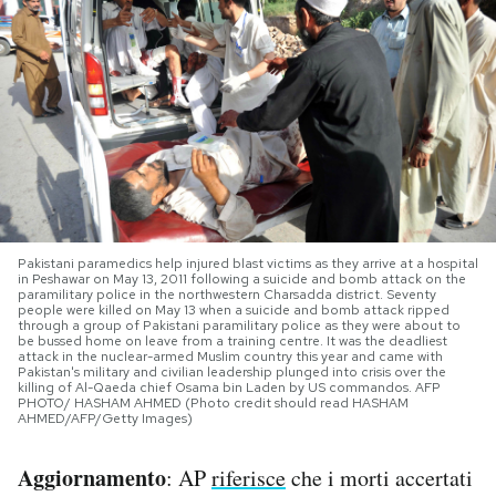
PODCAST
NEWSLETTER
I MIEI PREFERITI
SHOP
Pakistani paramedics help injured blast victims as they arrive at a hospital
in Peshawar on May 13, 2011 following a suicide and bomb attack on the
paramilitary police in the northwestern Charsadda district. Seventy
people were killed on May 13 when a suicide and bomb attack ripped
through a group of Pakistani paramilitary police as they were about to
CALENDARIO
be bussed home on leave from a training centre. It was the deadliest
attack in the nuclear-armed Muslim country this year and came with
Pakistan's military and civilian leadership plunged into crisis over the
killing of Al-Qaeda chief Osama bin Laden by US commandos. AFP
PHOTO/ HASHAM AHMED (Photo credit should read HASHAM
AREA PERSONALE
AHMED/AFP/Getty Images)
Area Personale
Aggiornamento
: AP
riferisce
che i morti accertati
Newsletter