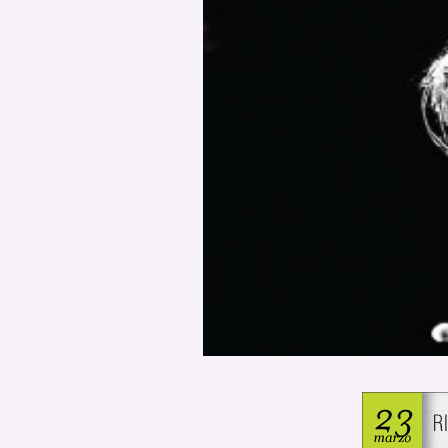
PODCAST
NEWSLETTER
I MIEI PREFERITI
SHOP
CALENDARIO
AREA PERSONALE
Area Personale
Newsletter