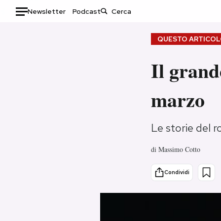
Newsletter
Podcast
Auto
QUESTO ARTICOLO
HOME
Il grand
Italia
Moda
marzo
Mondo
Libri
Politica
Consumismi
Tecnologia
Storie/Idee
Le storie del 
Internet
Ok Boomer!
di
Massimo Cotto
Scienza
Media
Cultura
Europa
Condividi
Economia
Altrecose
Sport
Mondiali calcio 2026