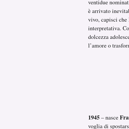
ventidue nominati
è arrivato inevit
vivo, capisci che 
interpretativa. 
dolcezza adolesc
l’amore o trasfor
1945
Fra
– nasce
voglia di spostars