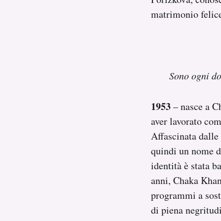
matrimonio felic
Sono ogni don
1953
– nasce a C
aver lavorato co
Affascinata dalle
quindi un nome d’
identità è stata 
anni, Chaka Khan 
programmi a sost
di piena negritu