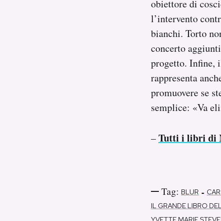
obiettore di cosc
l’intervento contr
bianchi. Torto non
concerto aggiunti
progetto. Infine,
rappresenta anche
promuovere se st
semplice: «Va eli
Tutti i libri d
–
Tag:
-
BLUR
CAR
IL GRANDE LIBRO DE
YVETTE MARIE STEV