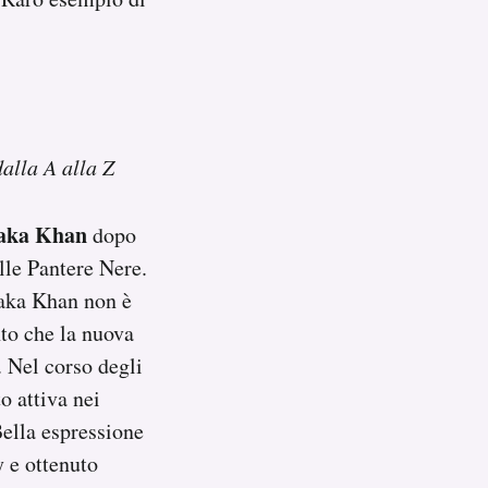
dalla A alla Z
aka Khan
dopo
lle Pantere Nere.
haka Khan non è
nto che la nuova
. Nel corso degli
o attiva nei
ella espressione
 e ottenuto