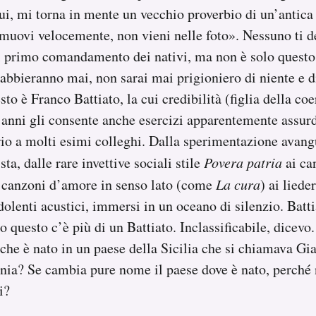
i, mi torna in mente un vecchio proverbio di un’antica 
 muovi velocemente, non vieni nelle foto». Nessuno ti d
l primo comandamento dei nativi, ma non è solo questo
abbieranno mai, non sarai mai prigioniero di niente e 
esto è Franco Battiato, la cui credibilità (figlia della co
 anni gli consente anche esercizi apparentemente assurd
rio a molti esimi colleghi. Dalla sperimentazione avang
sta, dalle rare invettive sociali stile
Povera patria
ai ca
le canzoni d’amore in senso lato (come
La cura
) ai liede
 dolenti acustici, immersi in un oceano di silenzio. Batti
o questo c’è più di un Battiato. Inclassificabile, dicevo.
 che è nato in un paese della Sicilia che si chiamava Gi
onia? Se cambia pure nome il paese dove è nato, perché
i?