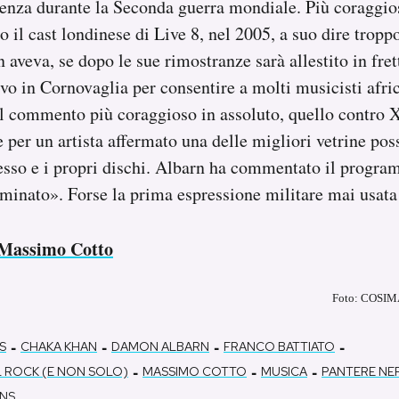
ienza durante la Seconda guerra mondiale. Più coraggio
o il cast londinese di Live 8, nel 2005, a suo dire tropp
 aveva, se dopo le sue rimostranze sarà allestito in fret
vo in Cornovaglia per consentire a molti musicisti afric
 il commento più coraggioso in assoluto, quello contro 
 per un artista affermato una delle migliori vetrine poss
esso e i propri dischi. Albarn ha commentato il progr
minato». Forse la prima espressione militare mai usata
i Massimo Cotto
Foto: COSI
-
-
-
-
S
CHAKA KHAN
DAMON ALBARN
FRANCO BATTIATO
-
-
-
L ROCK (E NON SOLO)
MASSIMO COTTO
MUSICA
PANTERE NE
ENS