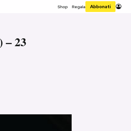
Abbonati
Shop
Regala
) – 23