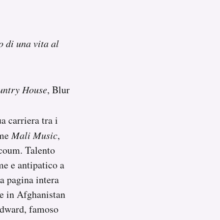
o di una vita al
untry House
, Blur
a carriera tra i
ome
Mali Music
,
ocoum. Talento
me e antipatico a
a pagina intera
 e in Afghanistan
 Edward, famoso