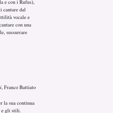
a e con i Rufus),
i cantare dal
ttilità vocale e
cantare con una
e, sussurrare
i
, Franco Battiato
er la sua continua
 gli stili.