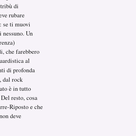
tribù di
eve rubare
: se ti muovi
di nessuno. Un
erenza)
i, che farebbero
uardistica al
nti di profonda
r, dal rock
ato è in tutto
 Del resto, cosa
arre-Riposto e che
 non deve