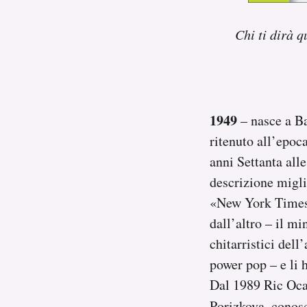
Notifiche mobile
Regala il Post
Chi ti dirà q
Hai bisogno di aiuto?
Esci
1949
– nasce a B
ritenuto all’epoca
anni Settanta all
descrizione migli
«New York Times»
dall’altro – il mi
chitarristici dell
power pop – e li 
Dal 1989 Ric Ocas
Porizkova, conosc