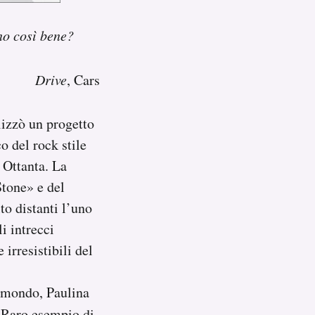
nno così bene?
Drive
, Cars
lizzò un progetto
o del rock stile
 Ottanta. La
Stone» e del
o distanti l’uno
i intrecci
 irresistibili del
l mondo, Paulina
 Raro esempio di