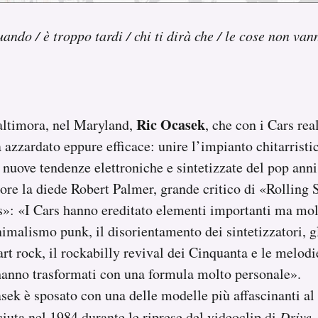
uando / è troppo tardi / chi ti dirà che / le cose non va
Ric Ocasek
altimora, nel Maryland,
, che con i Cars rea
 azzardato eppure efficace: unire l’impianto chitarristic
e nuove tendenze elettroniche e sintetizzate del pop anni
ore la diede Robert Palmer, grande critico di «Rolling 
: «I Cars hanno ereditato elementi importanti ma molt
nimalismo punk, il disorientamento dei sintetizzatori, gl
’art rock, il rockabilly revival dei Cinquanta e le melodie
hanno trasformati con una formula molto personale».
ek è sposato con una delle modelle più affascinanti a
iuta nel 1984 durante le riprese del videoclip di
Drive
.