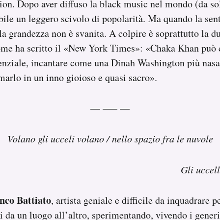
on. Dopo aver diffuso la black music nel mondo (da sol
abile un leggero scivolo di popolarità. Ma quando la sent
la grandezza non è svanita. A colpire è soprattutto la du
Come ha scritto il «New York Times»: «Chaka Khan può 
enziale, incantare come una Dinah Washington più nasal
marlo in un inno gioioso e quasi sacro».
— —– —
Volano gli ucceli volano / nello spazio fra le nuvole
Gli uccell
nco Battiato
, artista geniale e difficile da inquadrare p
i da un luogo all’altro, sperimentando, vivendo i generi e