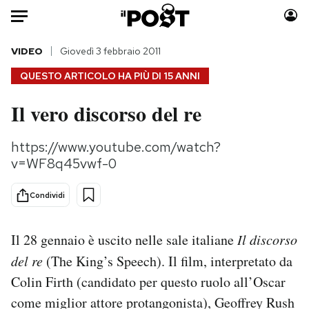
Auto
VIDEO
Giovedì 3 febbraio 2011
QUESTO ARTICOLO HA PIÙ DI
15 ANNI
HOME
Il vero discorso del re
Italia
Moda
Mondo
Libri
https://www.youtube.com/watch?
Politica
Consumismi
v=WF8q45vwf-0
Tecnologia
Storie/Idee
Internet
Ok Boomer!
Condividi
Scienza
Media
Cultura
Europa
Il 28 gennaio è uscito nelle sale italiane
Il discorso
Economia
Altrecose
del re
(The King’s Speech). Il film, interpretato da
Sport
Mondiali calcio 2026
Colin Firth (candidato per questo ruolo all’Oscar
come miglior attore protangonista), Geoffrey Rush