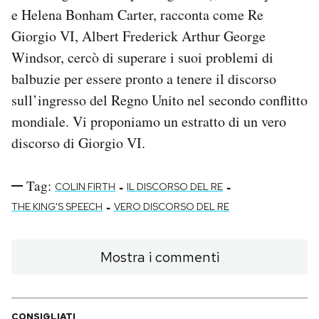
e Helena Bonham Carter, racconta come Re
PODCAST
Giorgio VI, Albert Frederick Arthur George
Windsor, cercò di superare i suoi problemi di
NEWSLETTER
balbuzie per essere pronto a tenere il discorso
sull’ingresso del Regno Unito nel secondo conflitto
mondiale. Vi proponiamo un estratto di un vero
I MIEI PREFERITI
discorso di Giorgio VI.
SHOP
Tag:
-
-
COLIN FIRTH
IL DISCORSO DEL RE
-
THE KING'S SPEECH
VERO DISCORSO DEL RE
CALENDARIO
Mostra i commenti
AREA PERSONALE
Area Personale
Newsletter
CONSIGLIATI