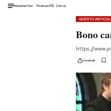
Newsletter
Podcast
Auto
QUESTO ARTICOLO
Bono can
HOME
Italia
Moda
https://www.
Mondo
Libri
Politica
Consumismi
Condividi
Tecnologia
Storie/Idee
Internet
Ok Boomer!
Scienza
Media
Cultura
Europa
Economia
Altrecose
Sport
Mondiali calcio 2026