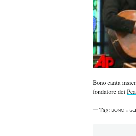
PODCAST
NEWSLETTER
I MIEI PREFERITI
SHOP
Bono
canta insie
fondatore dei
Pea
CALENDARIO
Tag:
-
BONO
GL
AREA PERSONALE
Area Personale
Newsletter