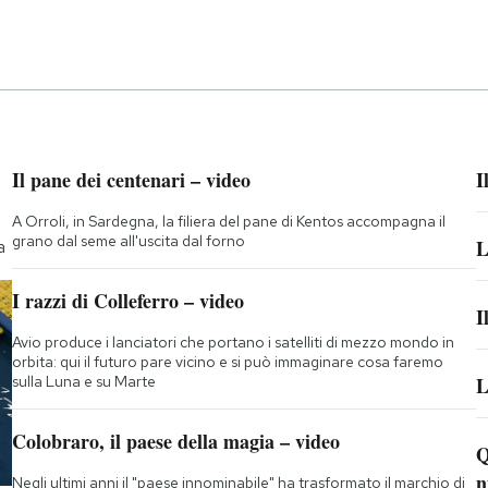
Il pane dei centenari – video
I
A Orroli, in Sardegna, la filiera del pane di Kentos accompagna il
grano dal seme all'uscita dal forno
L
a
I razzi di Colleferro – video
I
Avio produce i lanciatori che portano i satelliti di mezzo mondo in
orbita: qui il futuro pare vicino e si può immaginare cosa faremo
sulla Luna e su Marte
L
Colobraro, il paese della magia – video
Q
n
Negli ultimi anni il "paese innominabile" ha trasformato il marchio di