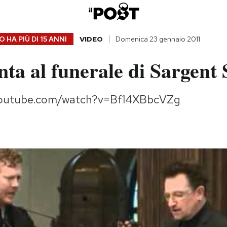
 HA PIÙ DI
15 ANNI
VIDEO
Domenica 23 gennaio 2011
ta al funerale di Sargent 
youtube.com/watch?v=Bf14XBbcVZg