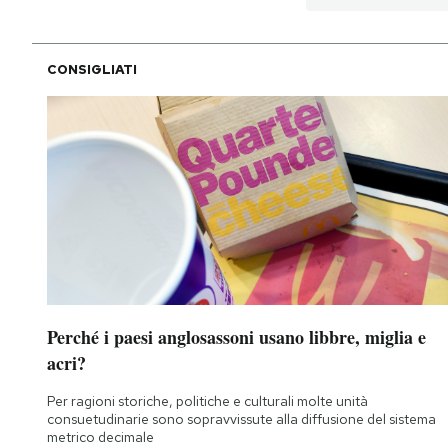
Notifiche mobile
Regala il Post
Hai bisogno di aiuto?
CONSIGLIATI
Esci
Perché i paesi anglosassoni usano libbre, miglia e
acri?
Per ragioni storiche, politiche e culturali molte unità
consuetudinarie sono sopravvissute alla diffusione del sistema
metrico decimale