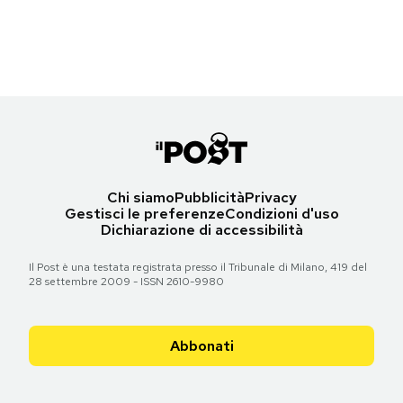
(AP Photo/Eduardo Di Baia)
Notifiche mobile
Regala il Post
Torna all'articolo
Hai bisogno di aiuto?
Esci
Chi siamo
Pubblicità
Privacy
Gestisci le preferenze
Condizioni d'uso
Dichiarazione di accessibilità
Il Post è una testata registrata presso il Tribunale di Milano, 419 del
28 settembre 2009 - ISSN 2610-9980
Abbonati