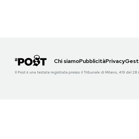
PODCAST
NEWSLETTER
I MIEI PREFERITI
Chi siamo
Pubblicità
Privacy
Gesti
Il Post è una testata registrata presso il Tribunale di Milano, 419 del
SHOP
CALENDARIO
AREA PERSONALE
Area Personale
Newsletter