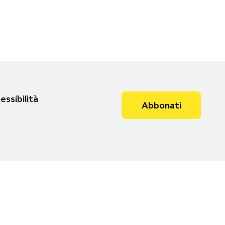
essibilità
Abbonati