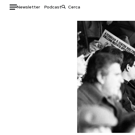
Newsletter
Podcast
Auto
HOME
Italia
Moda
Mondo
Libri
Politica
Consumismi
Tecnologia
Storie/Idee
Internet
Ok Boomer!
Scienza
Media
Cultura
Europa
Economia
Altrecose
Sport
Mondiali calcio 2026