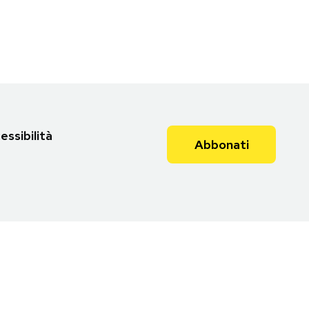
essibilità
Abbonati