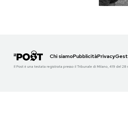
PODCAST
NEWSLETTER
I MIEI PREFERITI
Chi siamo
Pubblicità
Privacy
Gesti
Il Post è una testata registrata presso il Tribunale di Milano, 419 del
SHOP
CALENDARIO
AREA PERSONALE
Area Personale
Newsletter