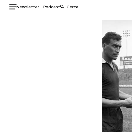
Newsletter
Podcast
Auto
HOME
Italia
Moda
Mondo
Libri
Politica
Consumismi
Tecnologia
Storie/Idee
Internet
Ok Boomer!
Scienza
Media
Cultura
Europa
Economia
Altrecose
Sport
Mondiali calcio 2026