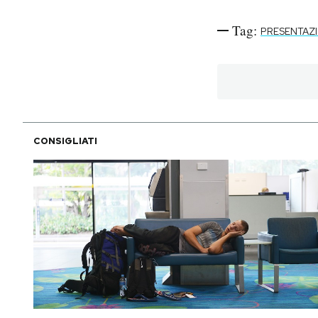
Tag:
PODCAST
PRESENTAZI
NEWSLETTER
I MIEI PREFERITI
CONSIGLIATI
SHOP
CALENDARIO
AREA PERSONALE
Area Personale
Newsletter