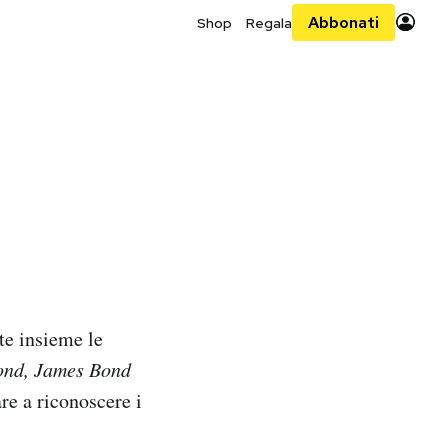
Abbonati
Shop
Regala
te insieme le
ond, James Bond
re a riconoscere i