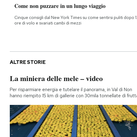
Come non puzzare in un lungo viaggio
Notifiche mobile
Regala il Post
Cinque consigli dal New York Times su come sentirsi puliti dopo 1
Hai bisogno di aiuto?
ore di volo e svariati cambi di mezzi
Esci
ALTRE STORIE
La miniera delle mele – video
Per risparmiare energia e tutelare il panorama, in Val di Non
hanno riempito 15 km di gallerie con 30mila tonnellate di frutt