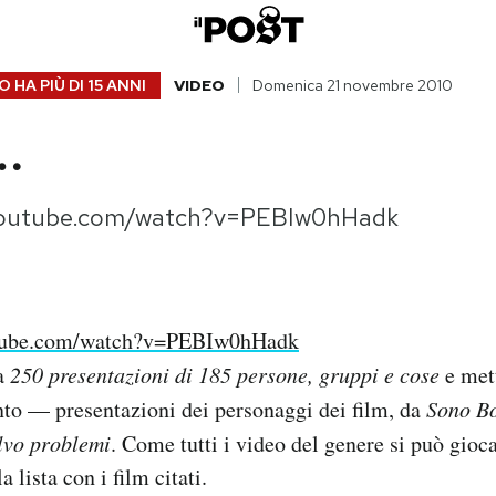
 HA PIÙ DI
15 ANNI
VIDEO
Domenica 21 novembre 2010
o…
youtube.com/watch?v=PEBIw0hHadk
utube.com/watch?v=PEBIw0hHadk
la
250 presentazioni di 185 persone, gruppi e cose
e met
to — presentazioni dei personaggi dei film, da
Sono B
lvo problemi
.
Come tutti i video del genere si può gioca
a lista con i film citati.