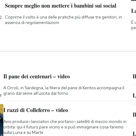
Sempre meglio non mettere i bambini sui social
La
Coprirne il volto è una delle pratiche più diffuse tra genitori, in
2
È 
assenza di regolamentazioni
pe
Il pane dei centenari – video
I
A Orroli, in Sardegna, la filiera del pane di Kentos accompagna il
grano dal seme all'uscita dal forno
L
a
I razzi di Colleferro – video
I
Avio produce i lanciatori che portano i satelliti di mezzo mondo in
orbita: qui il futuro pare vicino e si può immaginare cosa faremo
sulla Luna e su Marte
L