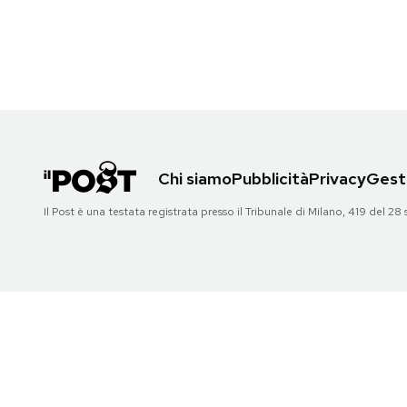
PODCAST
NEWSLETTER
I MIEI PREFERITI
Chi siamo
Pubblicità
Privacy
Gesti
Il Post è una testata registrata presso il Tribunale di Milano, 419 del
SHOP
CALENDARIO
AREA PERSONALE
Area Personale
Newsletter