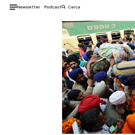
Newsletter
Podcast
Auto
HOME
Italia
Moda
Mondo
Libri
Politica
Consumismi
Tecnologia
Storie/Idee
Internet
Ok Boomer!
Scienza
Media
Cultura
Europa
Economia
Altrecose
Sport
Mondiali calcio 2026