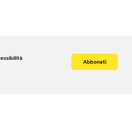
essibilità
Abbonati