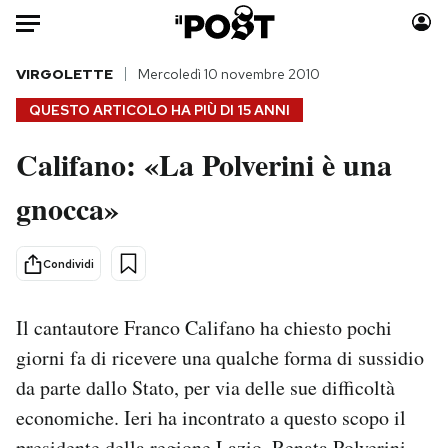
Auto
VIRGOLETTE
Mercoledì 10 novembre 2010
QUESTO ARTICOLO HA PIÙ DI
15 ANNI
HOME
Califano: «La Polverini è una
Italia
Moda
gnocca»
Mondo
Libri
Politica
Consumismi
Tecnologia
Storie/Idee
Condividi
Internet
Ok Boomer!
Scienza
Media
Il cantautore Franco Califano ha chiesto pochi
Cultura
Europa
giorni fa di ricevere una qualche forma di sussidio
Economia
Altrecose
da parte dallo Stato, per via delle sue difficoltà
Sport
Mondiali calcio 2026
economiche. Ieri ha incontrato a questo scopo il
presidente della regione Lazio, Renata Polverini,