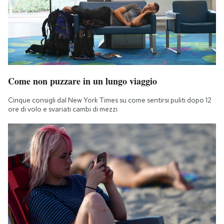
Notifiche mobile
Regala il Post
Hai bisogno di aiuto?
Esci
Come non puzzare in un lungo viaggio
Cinque consigli dal New York Times su come sentirsi puliti dopo 12
ore di volo e svariati cambi di mezzi