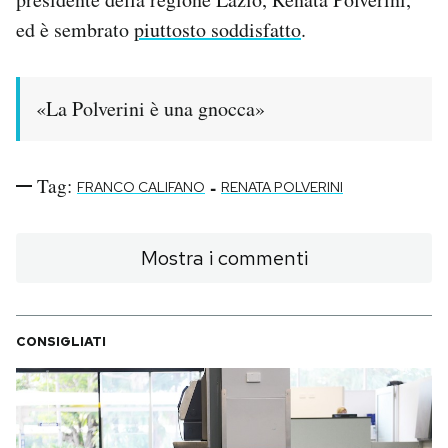
ed è sembrato
piuttosto soddisfatto
.
PODCAST
«La Polverini è una gnocca»
NEWSLETTER
I MIEI PREFERITI
Tag:
-
FRANCO CALIFANO
RENATA POLVERINI
SHOP
Mostra i commenti
CALENDARIO
CONSIGLIATI
AREA PERSONALE
Area Personale
Newsletter