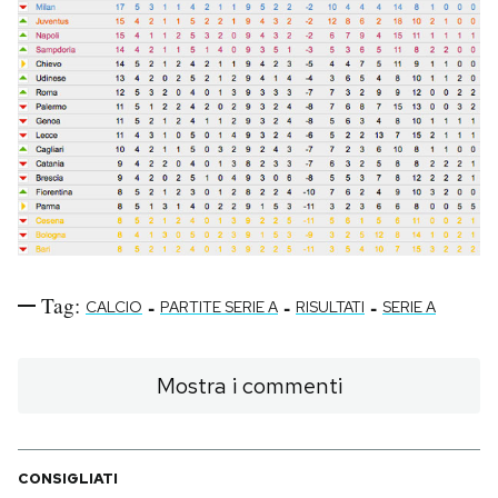
Notifiche mobile
Regala il Post
Hai bisogno di aiuto?
Esci
Tag:
-
-
-
CALCIO
PARTITE SERIE A
RISULTATI
SERIE A
Mostra i commenti
CONSIGLIATI