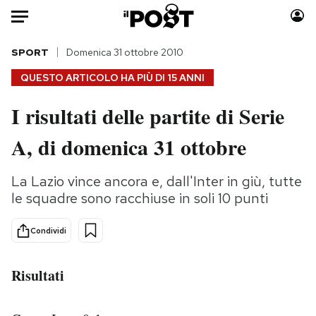
Auto
SPORT
Domenica 31 ottobre 2010
QUESTO ARTICOLO HA PIÙ DI
15 ANNI
HOME
I risultati delle partite di Serie
Italia
Moda
A, di domenica 31 ottobre
Mondo
Libri
Politica
Consumismi
La Lazio vince ancora e, dall'Inter in giù, tutte
Tecnologia
Storie/Idee
le squadre sono racchiuse in soli 10 punti
Internet
Ok Boomer!
Scienza
Media
Condividi
Cultura
Europa
Economia
Altrecose
Risultati
Sport
Mondiali calcio 2026