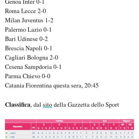
Genoa Inter 0-1
Roma Lecce 2-0
PODCAST
Milan Juventus 1-2
Palermo Lazio 0-1
NEWSLETTER
Bari Udinese 0-2
Brescia Napoli 0-1
I MIEI PREFERITI
Cagliari Bologna 2-0
Cesena Sampdoria 0-1
SHOP
Parma Chievo 0-0
Catania Fiorentina questa sera, 20:45
CALENDARIO
Classifica
, dal
sito
della Gazzetta dello Sport
AREA PERSONALE
Area Personale
Newsletter