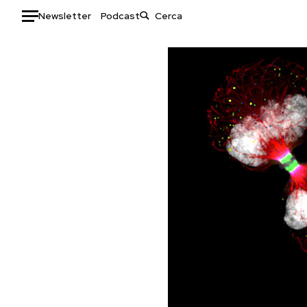
Newsletter
Podcast
Auto
HOME
Italia
Moda
Mondo
Libri
Politica
Consumismi
Tecnologia
Storie/Idee
Internet
Ok Boomer!
Scienza
Media
Cultura
Europa
Economia
Altrecose
Sport
Mondiali calcio 2026