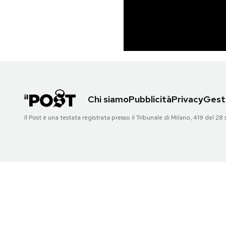
PODCAST
NEWSLETTER
I MIEI PREFERITI
Chi siamo
Pubblicità
Privacy
Gesti
Il Post è una testata registrata presso il Tribunale di Milano, 419 del
SHOP
CALENDARIO
AREA PERSONALE
Area Personale
Newsletter