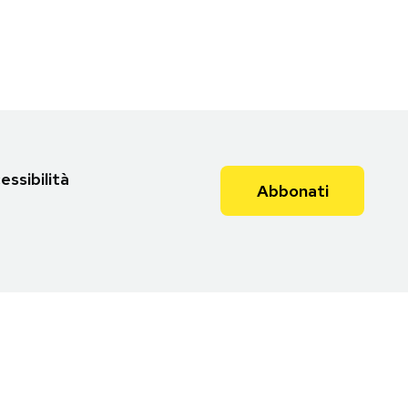
essibilità
Abbonati