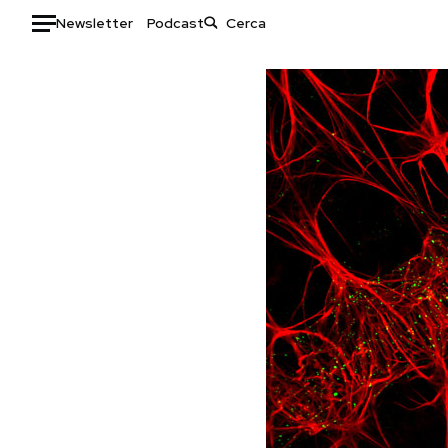
Newsletter
Podcast
Auto
HOME
Italia
Moda
Mondo
Libri
Politica
Consumismi
Tecnologia
Storie/Idee
Internet
Ok Boomer!
Scienza
Media
Cultura
Europa
Economia
Altrecose
Sport
Mondiali calcio 2026