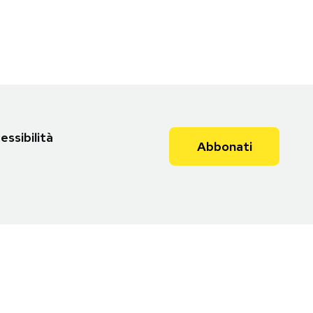
essibilità
Abbonati