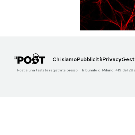
PODCAST
NEWSLETTER
I MIEI PREFERITI
Chi siamo
Pubblicità
Privacy
Gesti
Il Post è una testata registrata presso il Tribunale di Milano, 419 del
SHOP
CALENDARIO
AREA PERSONALE
Area Personale
Newsletter