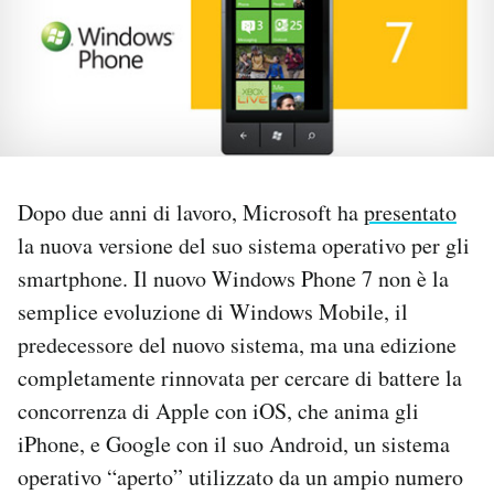
PODCAST
NEWSLETTER
I MIEI PREFERITI
Dopo due anni di lavoro, Microsoft ha
presentato
la nuova versione del suo sistema operativo per gli
SHOP
smartphone. Il nuovo Windows Phone 7 non è la
semplice evoluzione di Windows Mobile, il
CALENDARIO
predecessore del nuovo sistema, ma una edizione
completamente rinnovata per cercare di battere la
concorrenza di Apple con iOS, che anima gli
AREA PERSONALE
iPhone, e Google con il suo Android, un sistema
Area Personale
operativo “aperto” utilizzato da un ampio numero
Newsletter