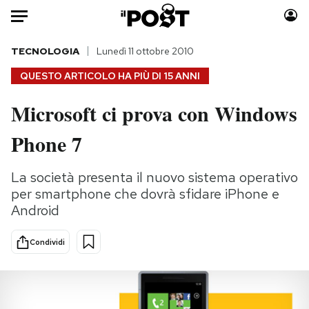
Auto
TECNOLOGIA
Lunedì 11 ottobre 2010
QUESTO ARTICOLO HA PIÙ DI
15 ANNI
HOME
Microsoft ci prova con Windows
Italia
Moda
Phone 7
Mondo
Libri
Politica
Consumismi
La società presenta il nuovo sistema operativo
Tecnologia
Storie/Idee
per smartphone che dovrà sfidare iPhone e
Internet
Ok Boomer!
Android
Scienza
Media
Cultura
Europa
Condividi
Economia
Altrecose
Sport
Mondiali calcio 2026