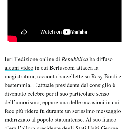
PODCAST
NEWSLETTER
I MIEI PREFERITI
Ieri l’edizione online di
Repubblica
ha diffuso
alcuni video
in cui Berlusconi attacca la
SHOP
magistratura, racconta barzellette su Rosy Bindi e
bestemmia. L’attuale presidente del consiglio è
CALENDARIO
diventato celebre per il suo particolare senso
dell’umorismo, eppure una delle occasioni in cui
AREA PERSONALE
fece più ridere fu durante un serissimo messaggio
indirizzato al popolo statunitense. Al suo fianco
Area Personale
Newsletter
c’era l’allora presidente degli Stati Uniti George