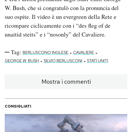
Notifiche mobile
W. Bush, che si congratulò con la pronuncia del
Regala il Post
suo ospite. Il video è un evergreen della Rete e
Hai bisogno di aiuto?
ricompare ciclicamente con i “des fleg of de
Esci
unaitid steits” e i “nosonly” del Cavaliere.
Tag:
-
-
BERLUSCONO INGLESE
CAVALIERE
-
-
GEORGE W. BUSH
SILVIO BERLUSCONI
STATI UNITI
Mostra i commenti
CONSIGLIATI