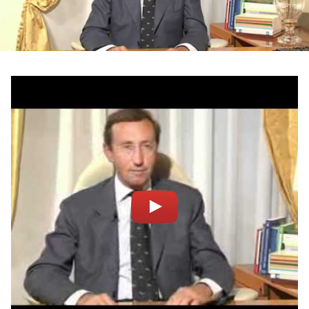
PODCAST
NEWSLETTER
I MIEI PREFERITI
SHOP
CALENDARIO
AREA PERSONALE
Area Personale
Newsletter