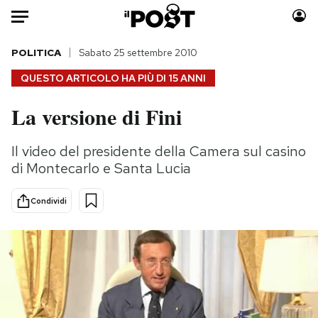
Auto
POLITICA
Sabato 25 settembre 2010
QUESTO ARTICOLO HA PIÙ DI
15 ANNI
HOME
La versione di Fini
Italia
Moda
Mondo
Libri
Il video del presidente della Camera sul casino
Politica
Consumismi
di Montecarlo e Santa Lucia
Tecnologia
Storie/Idee
Internet
Ok Boomer!
Condividi
Scienza
Media
Cultura
Europa
Economia
Altrecose
Sport
Mondiali calcio 2026