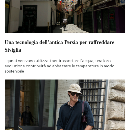
Una tecnologia dell’antica Persia per raffreddare
Siviglia
I qanat venivano utilizzati per trasportare l'acqua, una loro
evoluzione contribuirà ad abbassare le temperature in modo
sostenibile