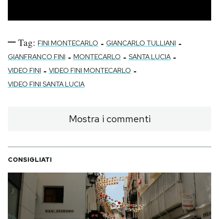
Notifiche mobile
Regala il Post
Hai bisogno di aiuto?
Tag:
-
-
FINI MONTECARLO
GIANCARLO TULLIANI
Esci
-
-
-
GIANFRANCO FINI
MONTECARLO
SANTA LUCIA
-
-
VIDEO FINI
VIDEO FINI MONTECARLO
VIDEO FINI SANTA LUCIA
Mostra i commenti
CONSIGLIATI