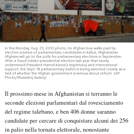
PODCAST
NEWSLETTER
In this Monday, Aug. 23, 2010 photo, An Afghan boy walks past by
I MIEI PREFERITI
election posters of parliamentary candidates in Kabul, Afghanistan.
Afghans will go to the polls for parliamentary elections in September.
After a fraud-ridden presidential election last year that nearly
undermined President Hamid Karzai's legitimacy and international
support, the Sept. 18 parliamentary ballot is being watched closely as a
SHOP
test of whether the Afghan government is serious about reform. (AP
Photo/Musadeq Sadeq)
CALENDARIO
Il prossimo mese in Afghanistan si terranno le
seconde elezioni parlamentari dal rovesciamento
del regime talebano, e ben 406 donne saranno
AREA PERSONALE
candidate per cercare di conquistare alcuni dei 256
Area Personale
in palio nella tornata elettorale, nonostante
Newsletter