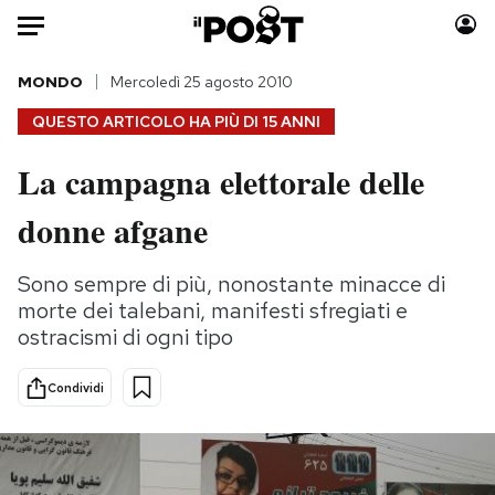
Auto
MONDO
Mercoledì 25 agosto 2010
QUESTO ARTICOLO HA PIÙ DI
15 ANNI
HOME
La campagna elettorale delle
Italia
Moda
donne afgane
Mondo
Libri
Politica
Consumismi
Sono sempre di più, nonostante minacce di
Tecnologia
Storie/Idee
morte dei talebani, manifesti sfregiati e
Internet
Ok Boomer!
ostracismi di ogni tipo
Scienza
Media
Cultura
Europa
Condividi
Economia
Altrecose
Sport
Mondiali calcio 2026