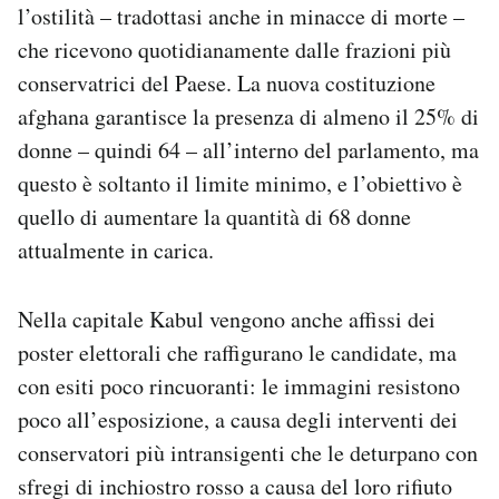
l’ostilità – tradottasi anche in minacce di morte –
Notifiche mobile
che ricevono quotidianamente dalle frazioni più
Regala il Post
Hai bisogno di aiuto?
conservatrici del Paese. La nuova costituzione
Esci
afghana garantisce la presenza di almeno il 25% di
donne – quindi 64 – all’interno del parlamento, ma
questo è soltanto il limite minimo, e l’obiettivo è
quello di aumentare la quantità di 68 donne
attualmente in carica.
Nella capitale Kabul vengono anche affissi dei
poster elettorali che raffigurano le candidate, ma
con esiti poco rincuoranti: le immagini resistono
poco all’esposizione, a causa degli interventi dei
conservatori più intransigenti che le deturpano con
sfregi di inchiostro rosso a causa del loro rifiuto