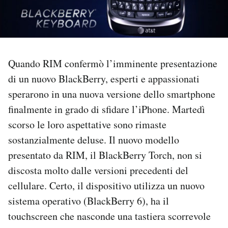
PODCAST
NEWSLETTER
Quando RIM confermò l’imminente presentazione
di un nuovo BlackBerry, esperti e appassionati
I MIEI PREFERITI
sperarono in una nuova versione dello smartphone
finalmente in grado di sfidare l’iPhone. Martedì
SHOP
scorso le loro aspettative sono rimaste
sostanzialmente deluse. Il nuovo modello
presentato da RIM, il BlackBerry Torch, non si
CALENDARIO
discosta molto dalle versioni precedenti del
cellulare. Certo, il dispositivo utilizza un nuovo
AREA PERSONALE
sistema operativo (BlackBerry 6), ha il
Area Personale
touchscreen che nasconde una tastiera scorrevole
Newsletter