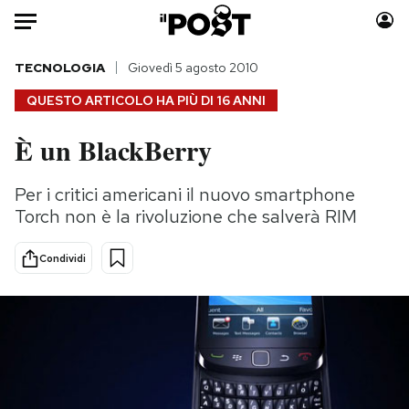
Auto
TECNOLOGIA
Giovedì 5 agosto 2010
QUESTO ARTICOLO HA PIÙ DI
16 ANNI
HOME
È un BlackBerry
Italia
Moda
Mondo
Libri
Per i critici americani il nuovo smartphone
Politica
Consumismi
Torch non è la rivoluzione che salverà RIM
Tecnologia
Storie/Idee
Internet
Ok Boomer!
Condividi
Scienza
Media
Cultura
Europa
Economia
Altrecose
Sport
Mondiali calcio 2026