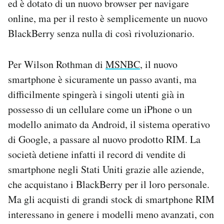
ed è dotato di un nuovo browser per navigare
Notifiche mobile
online, ma per il resto è semplicemente un nuovo
Regala il Post
BlackBerry senza nulla di così rivoluzionario.
Hai bisogno di aiuto?
Esci
Per Wilson Rothman di
MSNBC
, il nuovo
smartphone è sicuramente un passo avanti, ma
difficilmente spingerà i singoli utenti già in
possesso di un cellulare come un iPhone o un
modello animato da Android, il sistema operativo
di Google, a passare al nuovo prodotto RIM. La
società detiene infatti il record di vendite di
smartphone negli Stati Uniti grazie alle aziende,
che acquistano i BlackBerry per il loro personale.
Ma gli acquisti di grandi stock di smartphone RIM
interessano in genere i modelli meno avanzati, con