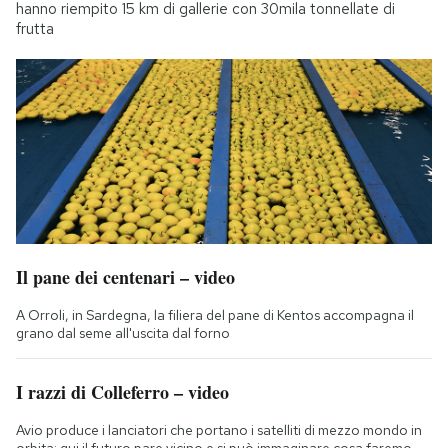
hanno riempito 15 km di gallerie con 30mila tonnellate di
frutta
Il pane dei centenari – video
A Orroli, in Sardegna, la filiera del pane di Kentos accompagna il
grano dal seme all'uscita dal forno
I razzi di Colleferro – video
Avio produce i lanciatori che portano i satelliti di mezzo mondo in
orbita: qui il futuro pare vicino e si può immaginare cosa faremo