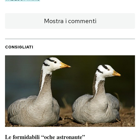
Notifiche mobile
Regala il Post
Mostra i commenti
Hai bisogno di aiuto?
Esci
CONSIGLIATI
Le formidabili “oche astronaute”