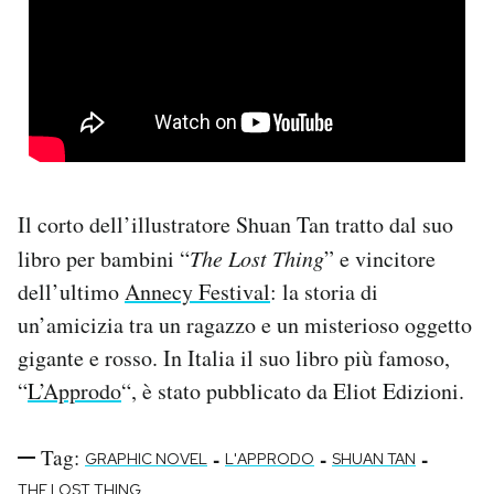
PODCAST
NEWSLETTER
I MIEI PREFERITI
Il corto dell’illustratore Shuan Tan tratto dal suo
libro per bambini “
The Lost Thing
” e vincitore
SHOP
dell’ultimo
Annecy Festival
: la storia di
un’amicizia tra un ragazzo e un misterioso oggetto
CALENDARIO
gigante e rosso. In Italia il suo libro più famoso,
“
L’Approdo
“, è stato pubblicato da Eliot Edizioni.
AREA PERSONALE
Tag:
-
-
-
Area Personale
GRAPHIC NOVEL
L'APPRODO
SHUAN TAN
Newsletter
THE LOST THING