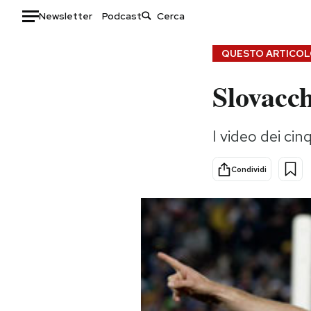
Newsletter
Podcast
Auto
QUESTO ARTICOLO
Slovacch
HOME
Italia
Moda
I video dei cin
Mondo
Libri
Politica
Consumismi
Condividi
Tecnologia
Storie/Idee
Internet
Ok Boomer!
Scienza
Media
Cultura
Europa
Economia
Altrecose
Sport
Mondiali calcio 2026