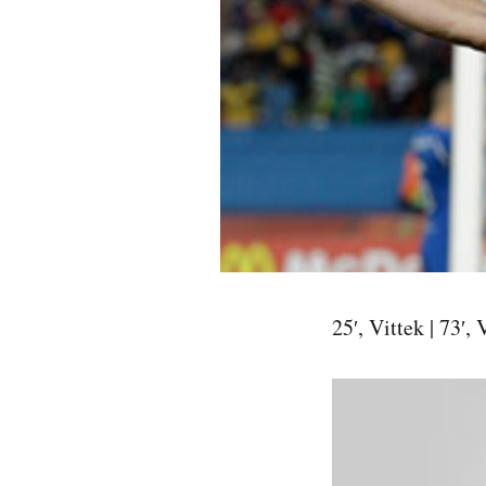
PODCAST
NEWSLETTER
I MIEI PREFERITI
SHOP
25′, Vittek | 73′,
CALENDARIO
AREA PERSONALE
Area Personale
Newsletter