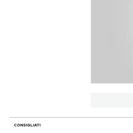
Notifiche mobile
Regala il Post
Hai bisogno di aiuto?
Esci
CONSIGLIATI