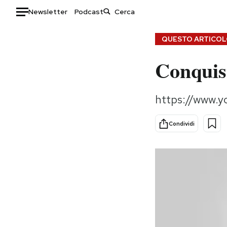
Newsletter
Podcast
Auto
QUESTO ARTICOLO
Conquis
HOME
Italia
Moda
https://www.
Mondo
Libri
Politica
Consumismi
Condividi
Tecnologia
Storie/Idee
Internet
Ok Boomer!
Scienza
Media
Cultura
Europa
Economia
Altrecose
Sport
Mondiali calcio 2026