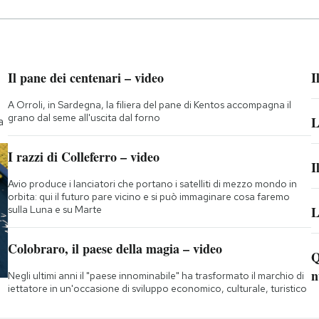
Il pane dei centenari – video
I
A Orroli, in Sardegna, la filiera del pane di Kentos accompagna il
grano dal seme all'uscita dal forno
L
a
I razzi di Colleferro – video
I
Avio produce i lanciatori che portano i satelliti di mezzo mondo in
orbita: qui il futuro pare vicino e si può immaginare cosa faremo
sulla Luna e su Marte
L
Colobraro, il paese della magia – video
Q
n
Negli ultimi anni il "paese innominabile" ha trasformato il marchio di
iettatore in un'occasione di sviluppo economico, culturale, turistico