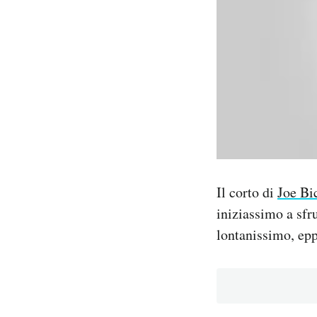
PODCAST
NEWSLETTER
I MIEI PREFERITI
SHOP
Il corto di
Joe Bi
iniziassimo a sfr
CALENDARIO
lontanissimo, epp
AREA PERSONALE
Area Personale
Newsletter