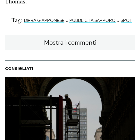
Thomas.
PODCAST
Tag:
-
-
BIRRA GIAPPONESE
PUBBLICITÀ SAPPORO
SPOT
NEWSLETTER
Mostra i commenti
I MIEI PREFERITI
CONSIGLIATI
SHOP
CALENDARIO
AREA PERSONALE
Area Personale
Newsletter