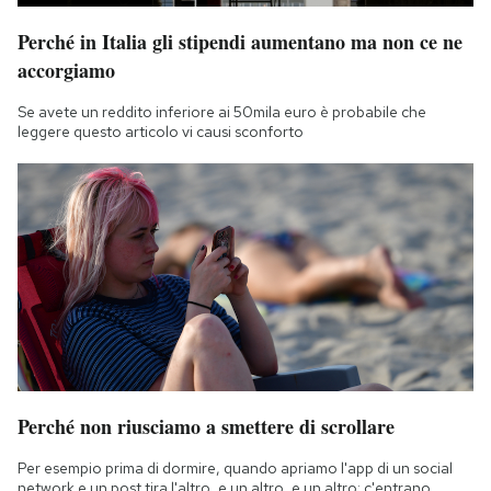
Notifiche mobile
Perché in Italia gli stipendi aumentano ma non ce ne
Regala il Post
accorgiamo
Hai bisogno di aiuto?
Esci
Se avete un reddito inferiore ai 50mila euro è probabile che
leggere questo articolo vi causi sconforto
Perché non riusciamo a smettere di scrollare
Per esempio prima di dormire, quando apriamo l'app di un social
network e un post tira l'altro, e un altro, e un altro: c'entrano