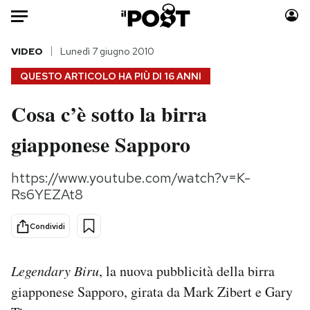
Auto
VIDEO
Lunedì 7 giugno 2010
QUESTO ARTICOLO HA PIÙ DI
16 ANNI
HOME
Cosa c’è sotto la birra
Italia
Moda
giapponese Sapporo
Mondo
Libri
Politica
Consumismi
https://www.youtube.com/watch?v=K-
Tecnologia
Storie/Idee
Rs6YEZAt8
Internet
Ok Boomer!
Scienza
Media
Condividi
Cultura
Europa
Economia
Altrecose
Legendary Biru
, la nuova pubblicità della birra
Sport
Mondiali calcio 2026
giapponese Sapporo, girata da Mark Zibert e Gary