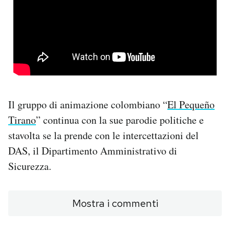
PODCAST
NEWSLETTER
I MIEI PREFERITI
Il gruppo di animazione colombiano “
El Pequeño
Tirano
” continua con la sue parodie politiche e
SHOP
stavolta se la prende con le intercettazioni del
DAS, il Dipartimento Amministrativo di
CALENDARIO
Sicurezza.
AREA PERSONALE
Mostra i commenti
Area Personale
Newsletter