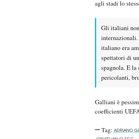
agli stadi lo stes
Gli italiani no
internazionali.
italiano era am
spettatori di u
spagnola. E la 
pericolanti, br
Galliani è pessim
coefficienti UEFA
Tag:
ADRIANO GA
-
JONATHAN CLEGG