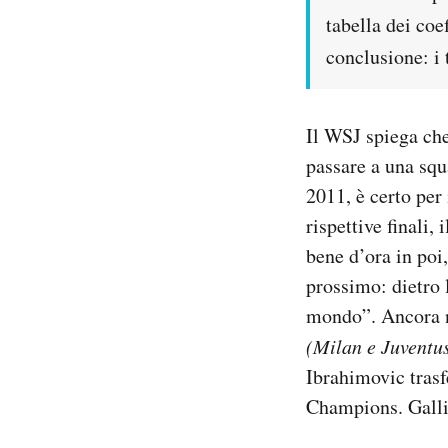
Notifiche mobile
tabella dei co
Regala il Post
conclusione: i 
Hai bisogno di aiuto?
Esci
Il WSJ spiega che
passare a una squ
2011, è certo per
rispettive finali,
bene d’ora in poi,
prossimo: dietro 
mondo”. Ancora ne
(Milan e Juventus
Ibrahimovic trasfe
Champions. Galli