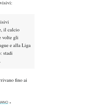
visivi:
isivi
 il calcio
 volte gli
ague e alla Liga
: stadi
.
rivano fino ai
-
LIANO