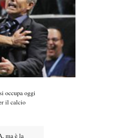
 si occupa oggi
r il calcio
A, ma è la