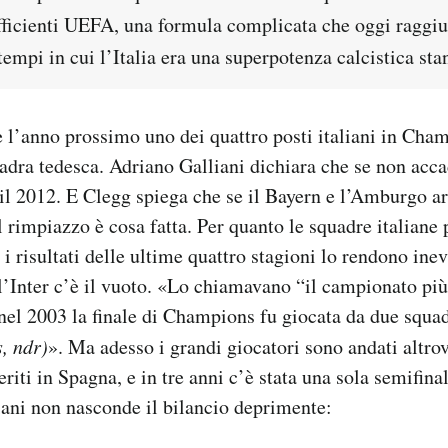
efficienti UEFA, una formula complicata che oggi raggi
tempi in cui l’Italia era una superpotenza calcistica stan
 l’anno prossimo uno dei quattro posti italiani in Cha
adra tedesca. Adriano Galliani dichiara che se non accad
 il 2012. E Clegg spiega che se il Bayern e l’Amburgo a
 il rimpiazzo è cosa fatta. Per quanto le squadre italian
 i risultati delle ultime quattro stagioni lo rendono ine
l’Inter c’è il vuoto. «Lo chiamavano “il campionato più
l 2003 la finale di Champions fu giocata da due squad
, ndr)
». Ma adesso i grandi giocatori sono andati altro
riti in Spagna, e in tre anni c’è stata una sola semifinal
ani non nasconde il bilancio deprimente: