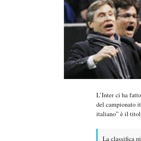
PODCAST
NEWSLETTER
I MIEI PREFERITI
SHOP
L’Inter ci ha fatt
CALENDARIO
del campionato it
italiano” è il tito
AREA PERSONALE
Area Personale
La classifica 
Newsletter