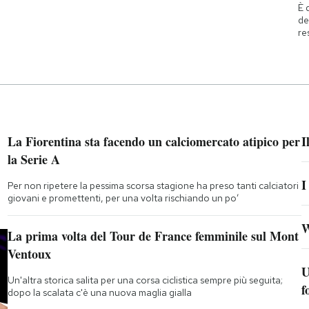
È 
de
re
La Fiorentina sta facendo un calciomercato atipico per
I
la Serie A
I
Per non ripetere la pessima scorsa stagione ha preso tanti calciatori
giovani e promettenti, per una volta rischiando un po’
W
La prima volta del Tour de France femminile sul Mont
Ventoux
U
Un'altra storica salita per una corsa ciclistica sempre più seguita;
f
dopo la scalata c'è una nuova maglia gialla