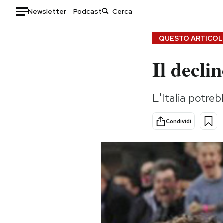
Newsletter
Podcast
Auto
QUESTO ARTICOLO
Il declin
HOME
Italia
Moda
L'Italia potre
Mondo
Libri
Politica
Consumismi
Condividi
Tecnologia
Storie/Idee
Internet
Ok Boomer!
Scienza
Media
Cultura
Europa
Economia
Altrecose
Sport
Mondiali calcio 2026