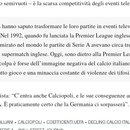
so semivuoti – è la scarsa competitività degli eventi tele
n hanno saputo trasformare le loro partite in eventi telev
 Nel 1992, quando fu lanciata la Premier League inglese,
mirato nel mondo le partite di Serie A avevano circa tre
n supermatch inglese. Oggi, sono dietro alla Premier Le
colpa è forse dell’immagine negativa del calcio italiano
utto gioco e una minaccia costante di violenze dei tifosi
ista: “C’entra anche Calciopoli, e le sue conseguenze ar
. È praticamente certo che la Germania ci sorpasserà”.
-
-
-
LLIANI
CALCIOPOLI
COEFFICIENTI UEFA
DECLINO CALCIO ITA
-
SERIE A
WALL STREET JOURNAL