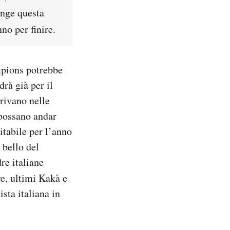
unge questa
no per finire.
mpions potrebbe
rà già per il
rrivano nelle
e possano andar
vitabile per l’anno
 bello del
re italiane
ve, ultimi Kakà e
ista italiana in