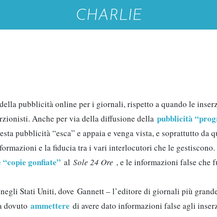
CHARLIE
ella pubblicità online per i giornali, rispetto a quando le inser
pubblicità “pro
erzionisti. Anche per via della diffusione della
ta pubblicità “esca” e appaia e venga vista, e soprattutto da q
rmazioni e la fiducia tra i vari interlocutori che le gestiscono. 
e “copie gonfiate”
al
Sole 24 Ore
, e le informazioni false che 
negli Stati Uniti, dove Gannett – l’editore di giornali più gran
ammettere
 ha dovuto
di avere dato informazioni false agli inser