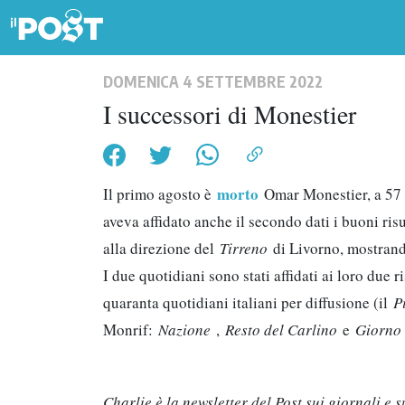
DOMENICA 4 SETTEMBRE 2022
I successori di Monestier
morto
Il primo agosto è
Omar Monestier, a 57 a
aveva affidato anche il secondo dati i buoni risu
alla direzione del
Tirreno
di Livorno, mostrand
I due quotidiani sono stati affidati ai loro due
quaranta quotidiani italiani per diffusione (il
P
Monrif:
Nazione
,
Resto del Carlino
e
Giorn
Charlie è la newsletter del Post sui giornali e