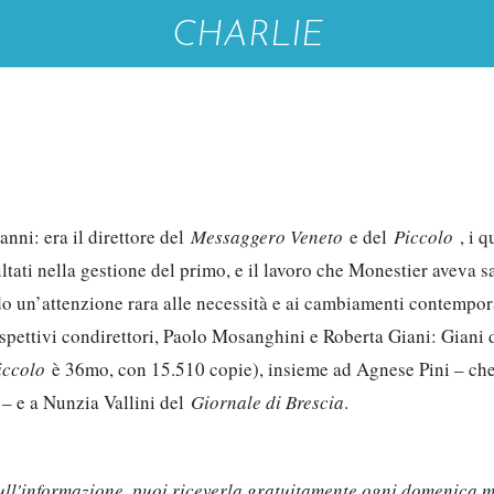
CHARLIE
nni: era il direttore del
Messaggero Veneto
e del
Piccolo
, i 
ltati nella gestione del primo, e il lavoro che Monestier aveva sa
o un’attenzione rara alle necessità e ai cambiamenti contempora
 rispettivi condirettori, Paolo Mosanghini e Roberta Giani: Giani
iccolo
è 36mo, con 15.510 copie), insieme ad Agnese Pini – che 
o
– e a Nunzia Vallini del
Giornale di Brescia
.
 sull'informazione, puoi riceverla gratuitamente ogni domenica 