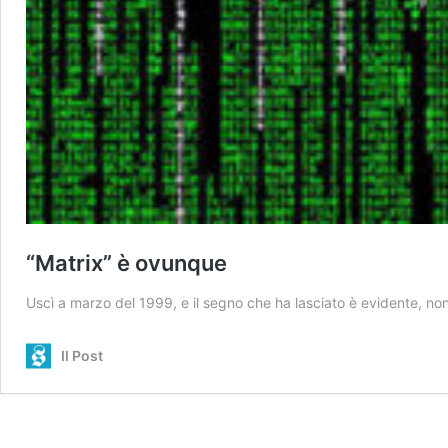
“Matrix” è ovunque
Uscì a marzo del 1999, e il segno che ha lasciato è evidente, no
Il Post