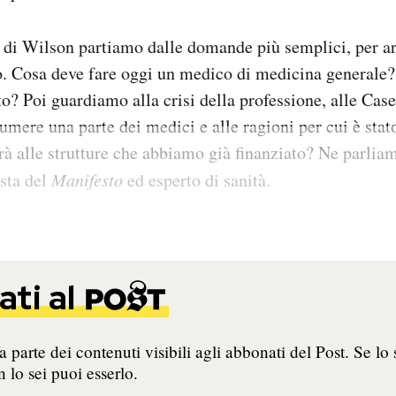
 di Wilson partiamo dalle domande più semplici, per ar
o. Cosa deve fare oggi un medico di medicina generale?
? Poi guardiamo alla crisi della professione, alle Cas
sumere una parte dei medici e alle ragioni per cui è stat
rà alle strutture che abbiamo già finanziato? Ne parli
ista del
Manifesto
ed esperto di sanità.
ti al
 parte dei contenuti visibili agli abbonati del Post. Se lo 
 lo sei puoi esserlo.