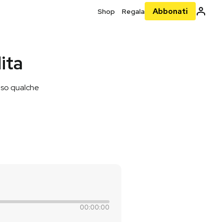
Abbonati
Shop
Regala
ita
peso qualche
00:00:00