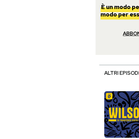
È un modo per
modo per esse
ABBO
ALTRI EPISOD