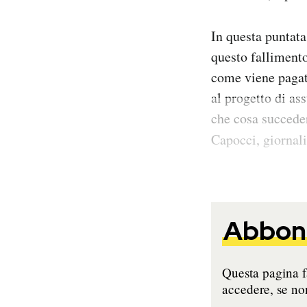
In questa puntata
questo falliment
come viene pagato
al progetto di as
che cosa succede
Capocci, giornal
Abbona
Questa pagina fa
accedere, se non