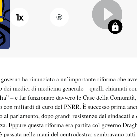
1
x
l governo ha rinunciato a un’importante riforma che av
ro dei medici di medicina generale – quelli chiamati 
ia” – e far funzionare davvero le Case della Comunità, 
o con miliardi di euro del PNRR. È successo prima anco
o al parlamento, dopo grandi resistenze dei sindacati e d
a. Eppure questa riforma era partita col governo Dragh
 passata nelle mani del centrodestra: sembravano tutti