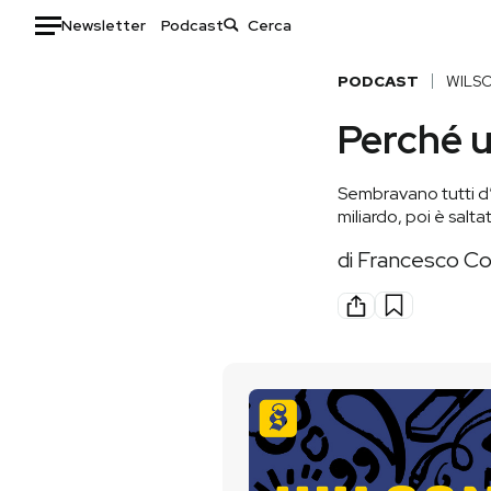
Newsletter
Podcast
Auto
PODCAST
WILS
Perché u
HOME
Italia
Moda
Sembravano tutti d’
Mondo
Libri
miliardo, poi è sal
Politica
Consumismi
di
Francesco Co
Tecnologia
Storie/Idee
Internet
Ok Boomer!
Scienza
Media
Cultura
Europa
Economia
Altrecose
Sport
Mondiali calcio 2026