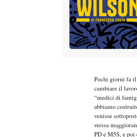
PODCAST
NEWSLETTER
I MIEI PREFERITI
SHOP
Pochi giorni fa i
cambiare il lavo
CALENDARIO
“medici di famigl
abbiamo costruit
AREA PERSONALE
venisse sottopost
stessa maggioranz
Entra
PD e M5S, e poi è