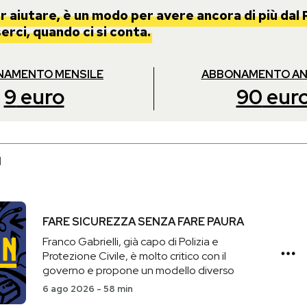
 aiutare, è un modo per avere ancora di più dal 
rci, quando ci si conta.
NAMENTO MENSILE
ABBONAMENTO A
9
euro
90
eur
I
FARE SICUREZZA SENZA FARE PAURA
Franco Gabrielli, già capo di Polizia e
Protezione Civile, è molto critico con il
governo e propone un modello diverso
6 ago 2026
-
58 min