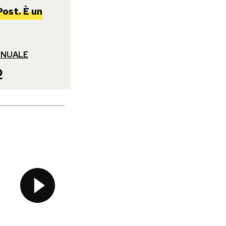
Post. È un
NNUALE
o