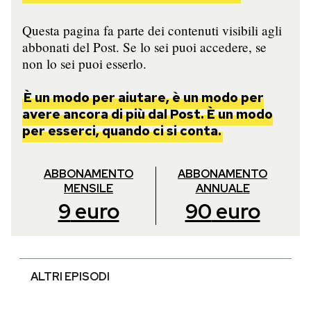
Questa pagina fa parte dei contenuti visibili agli
abbonati del Post. Se lo sei puoi accedere, se
non lo sei puoi esserlo.
È un modo per aiutare, è un modo per
avere ancora di più dal Post. È un modo
per esserci, quando ci si conta.
ABBONAMENTO
ABBONAMENTO
MENSILE
ANNUALE
9
euro
90
euro
ALTRI EPISODI