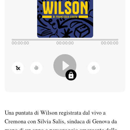
PODCAST
NEWSLETTER
00:00:00
00:00:00
00:00:00
I MIEI PREFERITI
1
x
SHOP
CALENDARIO
AREA PERSONALE
Una puntata di Wilson registrata dal vivo a
Entra
Cremona con Silvia Salis, sindaca di Genova da
meno di un anno e personaggio emergente della