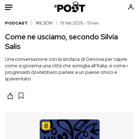
Auto
PODCAST
WILSON
19 feb 2026 - 51 min
Come ne usciamo, secondo Silvia
HOME
Salis
Italia
Moda
Una conversazione con la sindaca di Genova per capire
Mondo
Libri
come si governa una città che somiglia all’Italia, e come i
Politica
Consumismi
progressisti dovrebbero parlare a un paese cinico e
spaventato
Tecnologia
Storie/Idee
Internet
Ok Boomer!
Scienza
Media
Cultura
Europa
Economia
Altrecose
Sport
Mondiali calcio 2026