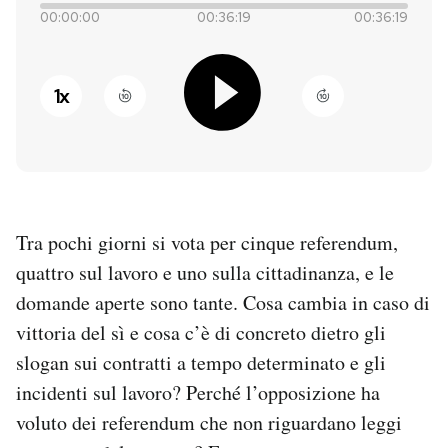
00:00:00
00:36:19
00:36:19
PODCAST
1
x
NEWSLETTER
I MIEI PREFERITI
Tra pochi giorni si vota per cinque referendum,
SHOP
quattro sul lavoro e uno sulla cittadinanza, e le
domande aperte sono tante. Cosa cambia in caso di
CALENDARIO
vittoria del sì e cosa c’è di concreto dietro gli
slogan sui contratti a tempo determinato e gli
AREA PERSONALE
incidenti sul lavoro? Perché l’opposizione ha
Entra
voluto dei referendum che non riguardano leggi