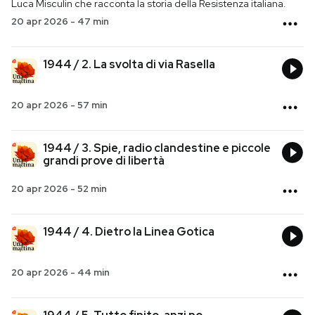
Luca Misculin che racconta la storia della Resistenza italiana.
20 apr 2026
-
47 min
PODCAST
1944 / 2. La svolta di via Rasella
NEWSLETTER
20 apr 2026
-
57 min
I MIEI PREFERITI
1944 / 3. Spie, radio clandestine e piccole
grandi prove di libertà
SHOP
20 apr 2026
-
52 min
CALENDARIO
1944 / 4. Dietro la Linea Gotica
AREA PERSONALE
20 apr 2026
-
44 min
Entra