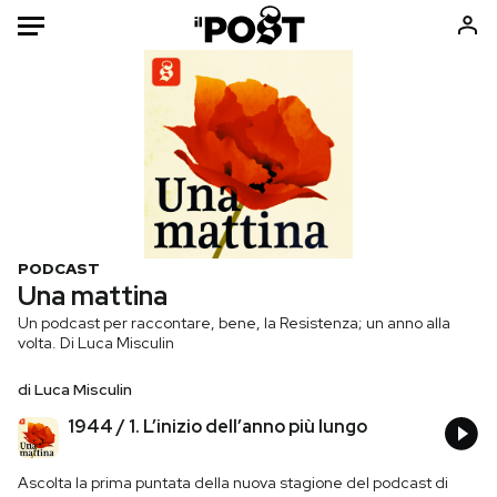
Auto
HOME
Italia
Moda
Mondo
Libri
Politica
Consumismi
PODCAST
Tecnologia
Storie/Idee
Una mattina
Internet
Ok Boomer!
Un podcast per raccontare, bene, la Resistenza; un anno alla
volta. Di Luca Misculin
Scienza
Media
Cultura
Europa
di
Luca Misculin
Economia
Altrecose
1944 / 1. L’inizio dell’anno più lungo
Sport
Mondiali calcio 2026
Ascolta la prima puntata della nuova stagione del podcast di