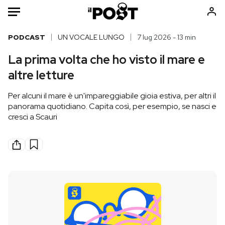
Auto
PODCAST
UN VOCALE LUNGO
7 lug 2026 - 13 min
La prima volta che ho visto il mare e
HOME
altre letture
Italia
Moda
Per alcuni il mare è un'impareggiabile gioia estiva, per altri il
Mondo
Libri
panorama quotidiano. Capita così, per esempio, se nasci e
Politica
Consumismi
cresci a Scauri
Tecnologia
Storie/Idee
Internet
Ok Boomer!
Scienza
Media
Cultura
Europa
Economia
Altrecose
Sport
Mondiali calcio 2026