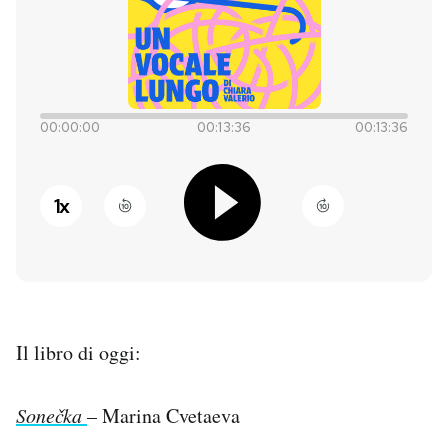
PODCAST
NEWSLETTER
00:00:00
00:13:36
00:13:36
I MIEI PREFERITI
1
x
SHOP
CALENDARIO
Il libro di oggi:
AREA PERSONALE
Sonečka
– Marina Cvetaeva
Entra