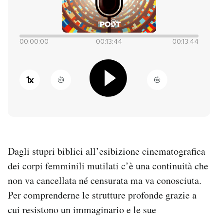
PODCAST
00:00:00
00:13:44
00:13:44
NEWSLETTER
1
x
I MIEI PREFERITI
SHOP
CALENDARIO
Dagli stupri biblici all’esibizione cinematografica
dei corpi femminili mutilati c’è una continuità che
non va cancellata né censurata ma va conosciuta.
AREA PERSONALE
Per comprenderne le strutture profonde grazie a
Entra
cui resistono un immaginario e le sue