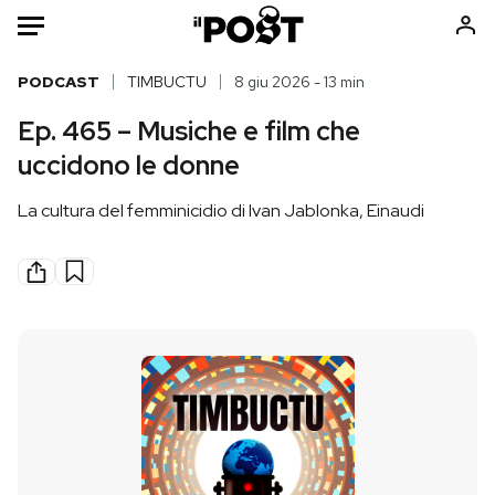
Auto
PODCAST
TIMBUCTU
8 giu 2026 - 13 min
Ep. 465 – Musiche e film che
HOME
uccidono le donne
Italia
Moda
La cultura del femminicidio di Ivan Jablonka, Einaudi
Mondo
Libri
Politica
Consumismi
Tecnologia
Storie/Idee
Internet
Ok Boomer!
Scienza
Media
Cultura
Europa
Economia
Altrecose
Sport
Mondiali calcio 2026