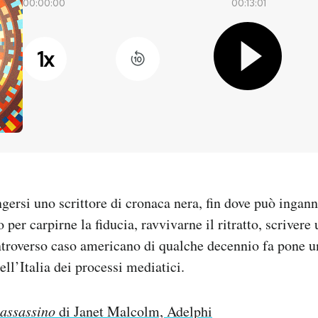
00:00:00
00:13:01
1
x
gersi uno scrittore di cronaca nera, fin dove può ingan
per carpirne la fiducia, ravvivarne il ritratto, scrivere 
troverso caso americano di qualche decennio fa pone 
ell’Italia dei processi mediatici.
l’assassino
di Janet Malcolm, Adelphi