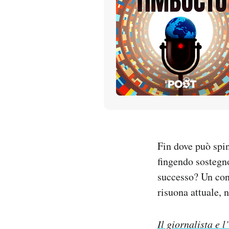
PODCAST
NEWSLETTER
I MIEI PREFERITI
SHOP
Fin dove può spin
CALENDARIO
fingendo sostegno 
successo? Un con
AREA PERSONALE
risuona attuale, n
Entra
Il giornalista e 