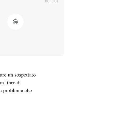
00:13:01
nare un sospettato
un libro di
un problema che