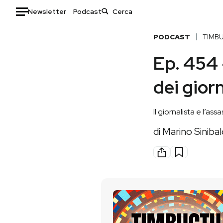
Newsletter
Podcast
Auto
PODCAST
TIMB
Ep. 454 
HOME
dei giorn
Italia
Moda
Mondo
Libri
Il giornalista e l’a
Politica
Consumismi
Tecnologia
Storie/Idee
di
Marino Sinibal
Internet
Ok Boomer!
Scienza
Media
Cultura
Europa
Economia
Altrecose
Sport
Mondiali calcio 2026