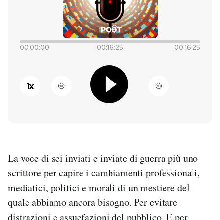
PODCAST
00:00:00
00:16:25
00:16:25
NEWSLETTER
1
x
I MIEI PREFERITI
SHOP
CALENDARIO
La voce di sei inviati e inviate di guerra più uno
scrittore per capire i cambiamenti professionali,
AREA PERSONALE
mediatici, politici e morali di un mestiere del
quale abbiamo ancora bisogno. Per evitare
Entra
distrazioni e assuefazioni del pubblico. E per