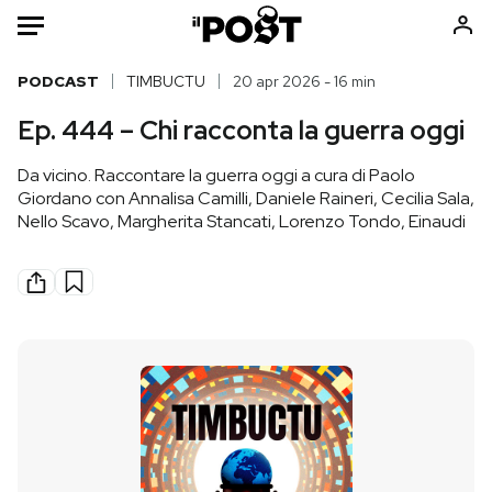
Auto
PODCAST
TIMBUCTU
20 apr 2026 - 16 min
Ep. 444 – Chi racconta la guerra oggi
HOME
Da vicino. Raccontare la guerra oggi a cura di Paolo
Italia
Moda
Giordano con Annalisa Camilli, Daniele Raineri, Cecilia Sala,
Mondo
Libri
Nello Scavo, Margherita Stancati, Lorenzo Tondo, Einaudi
Politica
Consumismi
Tecnologia
Storie/Idee
Internet
Ok Boomer!
Scienza
Media
Cultura
Europa
Economia
Altrecose
Sport
Mondiali calcio 2026