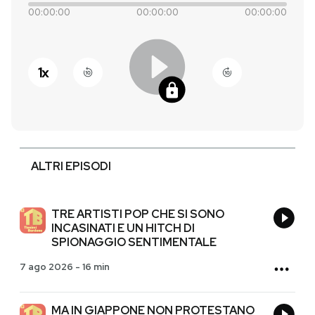
00:00:00
00:00:00
00:00:00
PODCAST
1
x
NEWSLETTER
I MIEI PREFERITI
ALTRI EPISODI
SHOP
CALENDARIO
TRE ARTISTI POP CHE SI SONO
INCASINATI E UN HITCH DI
SPIONAGGIO SENTIMENTALE
AREA PERSONALE
7 ago 2026
-
16 min
Entra
MA IN GIAPPONE NON PROTESTANO