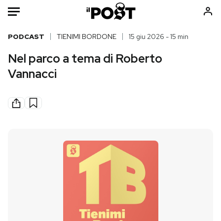
Auto
PODCAST
TIENIMI BORDONE
15 giu 2026 - 15 min
Nel parco a tema di Roberto
HOME
Vannacci
Italia
Moda
Mondo
Libri
Politica
Consumismi
Tecnologia
Storie/Idee
Internet
Ok Boomer!
Scienza
Media
Cultura
Europa
Economia
Altrecose
Sport
Mondiali calcio 2026